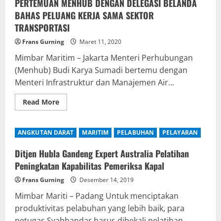
Idul
PERTEMUAN MENHUB DENGAN DELEGASI BELANDA
Fitri
BAHAS PELUANG KERJA SAMA SEKTOR
Tahun
2020
TRANSPORTASI
(1441
H)
Frans Gurning
Maret 11, 2020
Mimbar Maritim – Jakarta Menteri Perhubungan
(Menhub) Budi Karya Sumadi bertemu dengan
Menteri Infrastruktur dan Manajemen Air...
Read
Read More
more
about
PERTEMUAN
MENHUB
ANGKUTAN DARAT
MARITIM
PELABUHAN
PELAYARAN
DENGAN
DELEGASI
BELANDA
Ditjen Hubla Gandeng Expert Australia Pelatihan
BAHAS
PELUANG
Peningkatan Kapabilitas Pemeriksa Kapal
KERJA
SAMA
Frans Gurning
Desember 14, 2019
SEKTOR
TRANSPORTASI
Mimbar Mariti – Padang Untuk menciptakan
produktivitas pelabuhan yang lebih baik, para
petugas Syahbandar harus dibekali pelatihan...