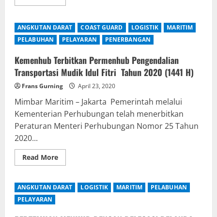
more
about
Kemenhub
Akan
ANGKUTAN DARAT
COAST GUARD
LOGISTIK
MARITIM
Keluarkan
Aturan
PELABUHAN
PELAYARAN
PENERBANGAN
Turunan
Permenhub
No
Kemenhub Terbitkan Permenhub Pengendalian
25
Transportasi Mudik Idul Fitri Tahun 2020 (1441 H)
tahun
2020,
Mudik
Frans Gurning
April 23, 2020
Tetap
Dilarang
Mimbar Maritim – Jakarta Pemerintah melalui
Kementerian Perhubungan telah menerbitkan
Peraturan Menteri Perhubungan Nomor 25 Tahun
2020...
Read
Read More
more
about
Kemenhub
Terbitkan
ANGKUTAN DARAT
LOGISTIK
MARITIM
PELABUHAN
Permenhub
Pengendalian
PELAYARAN
Transportasi
Mudik