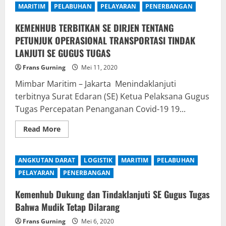
1441
MARITIM
PELABUHAN
PELAYARAN
PENERBANGAN
H,
Kemenhub
Perketat
KEMENHUB TERBITKAN SE DIRJEN TENTANG
Pengawasan
PETUNJUK OPERASIONAL TRANSPORTASI TINDAK
Transportasi
LANJUTI SE GUGUS TUGAS
Frans Gurning
Mei 11, 2020
Mimbar Maritim – Jakarta Menindaklanjuti
terbitnya Surat Edaran (SE) Ketua Pelaksana Gugus
Tugas Percepatan Penanganan Covid-19 19...
Read
Read More
more
about
KEMENHUB
TERBITKAN
ANGKUTAN DARAT
LOGISTIK
MARITIM
PELABUHAN
SE
DIRJEN
PELAYARAN
PENERBANGAN
TENTANG
PETUNJUK
OPERASIONAL
Kemenhub Dukung dan Tindaklanjuti SE Gugus Tugas
TRANSPORTASI
Bahwa Mudik Tetap Dilarang
TINDAK
LANJUTI
SE
Frans Gurning
Mei 6, 2020