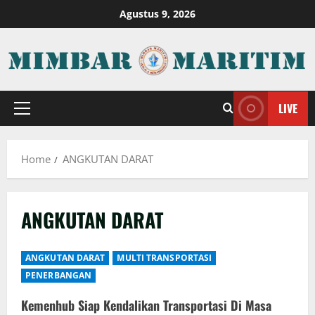
Skip
Agustus 9, 2026
to
content
LIVE
Primary
Menu
Home
ANGKUTAN DARAT
ANGKUTAN DARAT
ANGKUTAN DARAT
MULTI TRANSPORTASI
PENERBANGAN
Kemenhub Siap Kendalikan Transportasi Di Masa