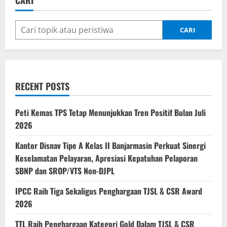
CARI
RAIH
PENGHARGAAN
ZONA
INTEGRITAS
MENUJU
CARI
WBK
DAN
WBBM,
5
UPT
DIANTARANYA
DARI
RECENT POSTS
DITJEN
PERHUBUNGAN
LAUT
Peti Kemas TPS Tetap Menunjukkan Tren Positif Bulan Juli
2026
Kantor Disnav Tipe A Kelas II Banjarmasin Perkuat Sinergi
Keselamatan Pelayaran, Apresiasi Kepatuhan Pelaporan
SBNP dan SROP/VTS Non-DJPL
IPCC Raih Tiga Sekaligus Penghargaan TJSL & CSR Award
2026
TTL Raih Penghargaan Kategori Gold Dalam TJSL & CSR