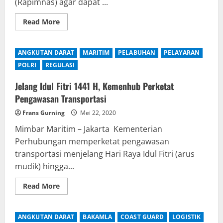
(Rapimnas) agar dapat ...
Read
Read More
more
about
Ketum
Aptrindo
ANGKUTAN DARAT
MARITIM
PELABUHAN
PELAYARAN
:
Hasil
POLRI
REGULASI
Munas
II
Segera
Jelang Idul Fitri 1441 H, Kemenhub Perketat
Di
Pengawasan Transportasi
Evalusi
Terkait
Status
Frans Gurning
Mei 22, 2020
DPD
DKI
Mimbar Maritim – Jakarta Kementerian
Jakarta
Perhubungan memperketat pengawasan
transportasi menjelang Hari Raya Idul Fitri (arus
mudik) hingga...
Read
Read More
more
about
Jelang
Idul
ANGKUTAN DARAT
BAKAMLA
COAST GUARD
LOGISTIK
Fitri