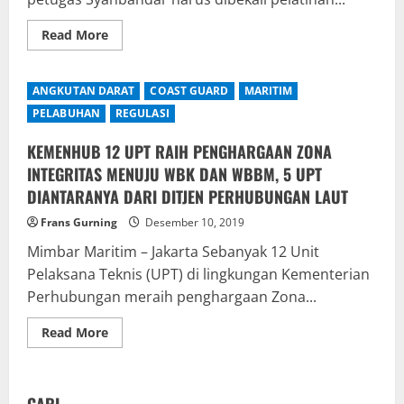
Read
Read More
more
about
Ditjen
Hubla
ANGKUTAN DARAT
COAST GUARD
MARITIM
Gandeng
Expert
PELABUHAN
REGULASI
Australia
Pelatihan
Peningkatan
KEMENHUB 12 UPT RAIH PENGHARGAAN ZONA
Kapabilitas
INTEGRITAS MENUJU WBK DAN WBBM, 5 UPT
Pemeriksa
Kapal
DIANTARANYA DARI DITJEN PERHUBUNGAN LAUT
Frans Gurning
Desember 10, 2019
Mimbar Maritim – Jakarta Sebanyak 12 Unit
Pelaksana Teknis (UPT) di lingkungan Kementerian
Perhubungan meraih penghargaan Zona...
Read
Read More
more
about
KEMENHUB
12
UPT