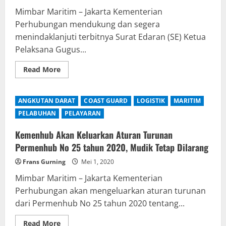
GUGUS
TUGAS
Mimbar Maritim – Jakarta Kementerian
Perhubungan mendukung dan segera
menindaklanjuti terbitnya Surat Edaran (SE) Ketua
Pelaksana Gugus...
Read
Read More
more
about
Kemenhub
Dukung
ANGKUTAN DARAT
COAST GUARD
LOGISTIK
MARITIM
dan
Tindaklanjuti
PELABUHAN
PELAYARAN
SE
Gugus
Tugas
Kemenhub Akan Keluarkan Aturan Turunan
Bahwa
Permenhub No 25 tahun 2020, Mudik Tetap Dilarang
Mudik
Tetap
Dilarang
Frans Gurning
Mei 1, 2020
Mimbar Maritim – Jakarta Kementerian
Perhubungan akan mengeluarkan aturan turunan
dari Permenhub No 25 tahun 2020 tentang...
Read
Read More