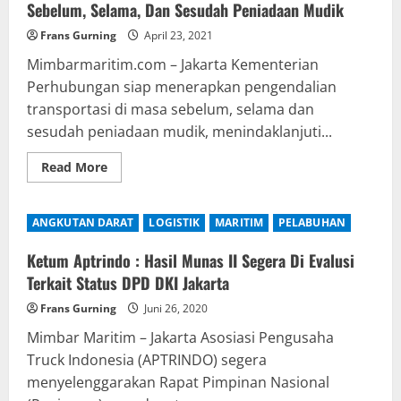
Sebelum, Selama, Dan Sesudah Peniadaan Mudik
Frans Gurning
April 23, 2021
Mimbarmaritim.com – Jakarta Kementerian
Perhubungan siap menerapkan pengendalian
transportasi di masa sebelum, selama dan
sesudah peniadaan mudik, menindaklanjuti...
Read
Read More
more
about
Kemenhub
Siap
ANGKUTAN DARAT
LOGISTIK
MARITIM
PELABUHAN
Kendalikan
Transportasi
Di
Ketum Aptrindo : Hasil Munas II Segera Di Evalusi
Masa
Sebelum,
Terkait Status DPD DKI Jakarta
Selama,
Dan
Frans Gurning
Juni 26, 2020
Sesudah
Peniadaan
Mimbar Maritim – Jakarta Asosiasi Pengusaha
Mudik
Truck Indonesia (APTRINDO) segera
menyelenggarakan Rapat Pimpinan Nasional