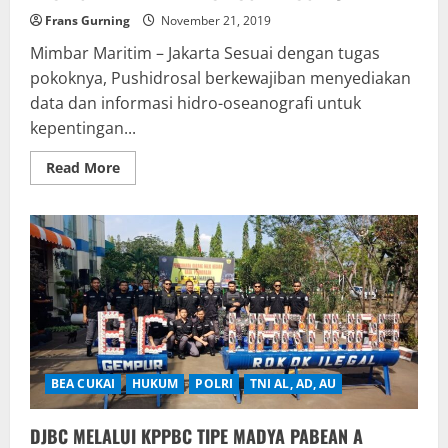
Frans Gurning
November 21, 2019
Mimbar Maritim – Jakarta Sesuai dengan tugas
pokoknya, Pushidrosal berkewajiban menyediakan
data dan informasi hidro-oseanografi untuk
kepentingan...
Read
Read More
more
about
KAPUSHIDROSAL LAKSAMANA
MUDA
TNI
Dr.
Ir.
HARJO
SUSMORO.
S.Sos.
SH.
MH,
KUKUHKAN
PROFESI
PENIMBAL
BEA CUKAI
HUKUM
POLRI
TNI AL, AD, AU
MAKO
PUSHIDROSAL
JAKARTA
DJBC MELALUI KPPBC TIPE MADYA PABEAN A