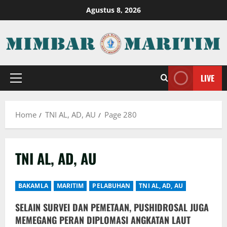
Skip
Agustus 8, 2026
to
content
LIVE
Primary
Menu
Home
TNI AL, AD, AU
Page 280
TNI AL, AD, AU
BAKAMLA
MARITIM
PELABUHAN
TNI AL, AD, AU
SELAIN SURVEI DAN PEMETAAN, PUSHIDROSAL JUGA
MEMEGANG PERAN DIPLOMASI ANGKATAN LAUT