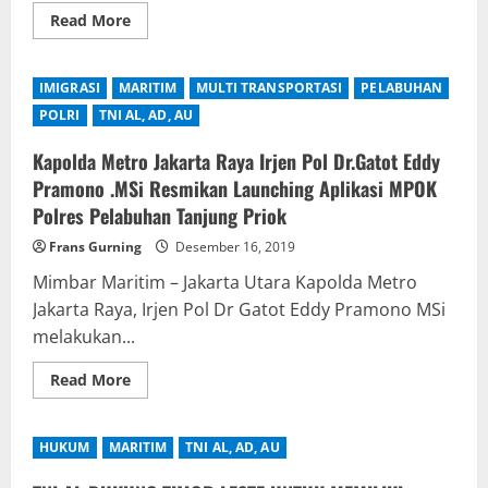
Read
Read More
more
about
Ditjen
Hubla
IMIGRASI
MARITIM
MULTI TRANSPORTASI
PELABUHAN
Kerahkan
Dua
POLRI
TNI AL, AD, AU
Kapal
Bergabung
Dengan
Kapolda Metro Jakarta Raya Irjen Pol Dr.Gatot Eddy
Tim
Pramono .MSi Resmikan Launching Aplikasi MPOK
Patroli
Pengamanan
Polres Pelabuhan Tanjung Priok
Laut
Di
Frans Gurning
Natuna
Desember 16, 2019
Mimbar Maritim – Jakarta Utara Kapolda Metro
Jakarta Raya, Irjen Pol Dr Gatot Eddy Pramono MSi
melakukan...
Read
Read More
more
about
Kapolda
Metro
HUKUM
MARITIM
TNI AL, AD, AU
Jakarta
Raya
Irjen