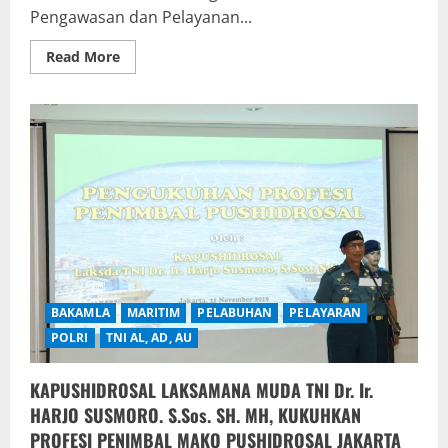
Pengawasan dan Pelayanan...
Read
Read More
more
about
BEA
DAN
CUKAI
PALEMBANG
BERHASIL
UNGKAP
PEREDARAN
MIRAS
ILEGAL
DAN
PENYELUDUPAN
BARANG
ELEKTRONIK
BAKAMLA
MARITIM
PELABUHAN
PELAYARAN
POLRI
TNI AL, AD, AU
KAPUSHIDROSAL LAKSAMANA MUDA TNI Dr. Ir.
HARJO SUSMORO. S.Sos. SH. MH, KUKUHKAN
PROFESI PENIMBAL MAKO PUSHIDROSAL JAKARTA