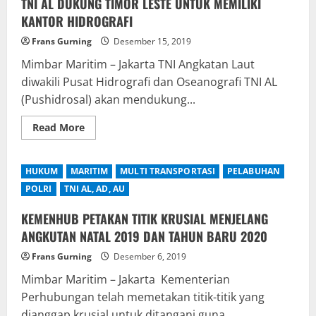
TNI AL DUKUNG TIMOR LESTE UNTUK MEMILIKI
Pol
Dr.Gatot
KANTOR HIDROGRAFI
Eddy
Pramono
Frans Gurning
Desember 15, 2019
.MSi
Resmikan
Mimbar Maritim – Jakarta TNI Angkatan Laut
Launching
Aplikasi
diwakili Pusat Hidrografi dan Oseanografi TNI AL
MPOK
Polres
(Pushidrosal) akan mendukung...
Pelabuhan
Tanjung
Priok
Read
Read More
more
about
TNI
AL
HUKUM
MARITIM
MULTI TRANSPORTASI
PELABUHAN
DUKUNG
TIMOR
POLRI
TNI AL, AD, AU
LESTE
UNTUK
MEMILIKI
KEMENHUB PETAKAN TITIK KRUSIAL MENJELANG
KANTOR
ANGKUTAN NATAL 2019 DAN TAHUN BARU 2020
HIDROGRAFI
Frans Gurning
Desember 6, 2019
Mimbar Maritim – Jakarta Kementerian
Perhubungan telah memetakan titik-titik yang
dianggap krusial untuk ditangani guna