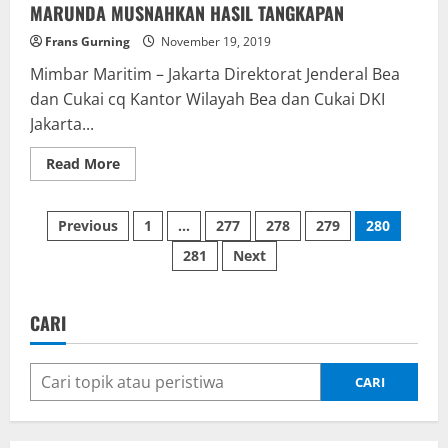
MARUNDA MUSNAHKAN HASIL TANGKAPAN
Frans Gurning
November 19, 2019
Mimbar Maritim – Jakarta Direktorat Jenderal Bea
dan Cukai cq Kantor Wilayah Bea dan Cukai DKI
Jakarta...
Read
Read More
more
about
DJBC
Paginasi
MELALUI
Previous
1
…
277
278
279
280
KPPBC
TIPE
281
Next
pos
MADYA
PABEAN
A
MARUNDA
MUSNAHKAN
CARI
HASIL
TANGKAPAN
CARI