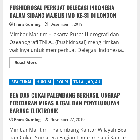
GELAR
OPEN
PUSHIDROSAL PERKUAT DELEGASI INDONESIA
SHIP
DI
DALAM SIDANG MAJELIS IMO KE-31 DI LONDON
BATU
AMPAR
Frans Gurning
Desember 1, 2019
BATAM
–
Mimbar Maritim – Jakarta Pusat Hidrografi dan
KEPULAUAN
RIAU
Oseanografi TNI AL (Pushidrosal) mengirimkan
wakilnya untuk memperkuat Delegasi Indonesia...
Read
Read More
more
about
PUSHIDROSAL
PERKUAT
BEA CUKAI
HUKUM
POLRI
TNI AL, AD, AU
DELEGASI
INDONESIA
DALAM
BEA DAN CUKAI PALEMBANG BERHASIL UNGKAP
SIDANG
MAJELIS
PEREDARAN MIRAS ILEGAL DAN PENYELUDUPAN
IMO
BARANG ELEKTRONIK
KE-
31
DI
Frans Gurning
November 27, 2019
LONDON
Mimbar Maritim – Palembang Kantor Wilayah Bea
dan Cukai Sumatera Bagian Timur melalui Kantor