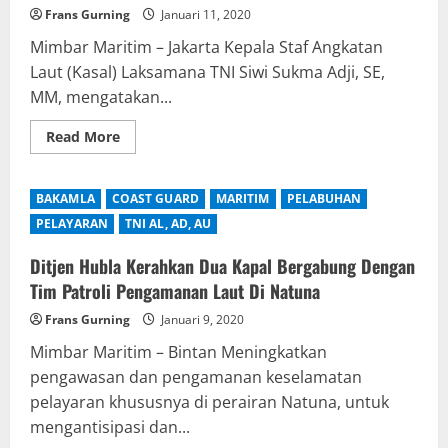
Frans Gurning
Januari 11, 2020
Mimbar Maritim – Jakarta Kepala Staf Angkatan
Laut (Kasal) Laksamana TNI Siwi Sukma Adji, SE,
MM, mengatakan...
Read
Read More
more
about
SELAIN
SURVEI
BAKAMLA
COAST GUARD
MARITIM
PELABUHAN
DAN
PEMETAAN,
PELAYARAN
TNI AL, AD, AU
PUSHIDROSAL
JUGA
MEMEGANG
Ditjen Hubla Kerahkan Dua Kapal Bergabung Dengan
PERAN
Tim Patroli Pengamanan Laut Di Natuna
DIPLOMASI
ANGKATAN
LAUT
Frans Gurning
Januari 9, 2020
Mimbar Maritim – Bintan Meningkatkan
pengawasan dan pengamanan keselamatan
pelayaran khususnya di perairan Natuna, untuk
mengantisipasi dan...