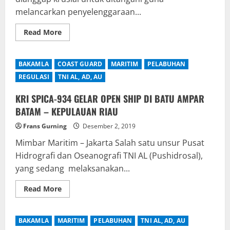
melancarkan penyelenggaraan...
Read
Read More
more
about
KEMENHUB
PETAKAN
BAKAMLA
COAST GUARD
MARITIM
PELABUHAN
TITIK
KRUSIAL
REGULASI
TNI AL, AD, AU
MENJELANG
ANGKUTAN
NATAL
KRI SPICA-934 GELAR OPEN SHIP DI BATU AMPAR
2019
BATAM – KEPULAUAN RIAU
DAN
TAHUN
BARU
Frans Gurning
Desember 2, 2019
2020
Mimbar Maritim – Jakarta Salah satu unsur Pusat
Hidrografi dan Oseanografi TNI AL (Pushidrosal),
yang sedang melaksanakan...
Read
Read More
more
about
KRI
SPICA-
BAKAMLA
MARITIM
PELABUHAN
TNI AL, AD, AU
934