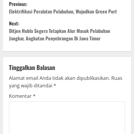
P
Previous:
o
Elektrifikasi Peralatan Pelabuhan, Wujudkan Green Port
Next:
s
Ditjen Hubla Segera Tetapkan Alur Masuk Pelabuhan
t
Jangkar, Angkutan Penyebrangan Di Jawa Timur
n
a
Tinggalkan Balasan
v
Alamat email Anda tidak akan dipublikasikan.
Ruas
yang wajib ditandai
*
i
Komentar
*
g
a
t