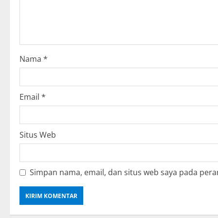
a
t
i
o
Nama
*
n
Email
*
Situs Web
Simpan nama, email, dan situs web saya pada pera