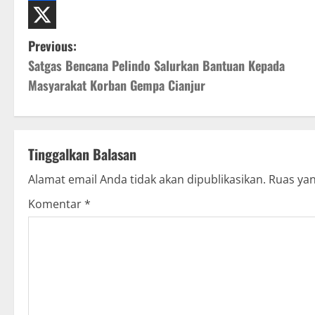
P
Previous:
Satgas Bencana Pelindo Salurkan Bantuan Kepada
o
Masyarakat Korban Gempa Cianjur
s
t
Tinggalkan Balasan
n
Alamat email Anda tidak akan dipublikasikan.
Ruas yan
a
Komentar
*
v
i
g