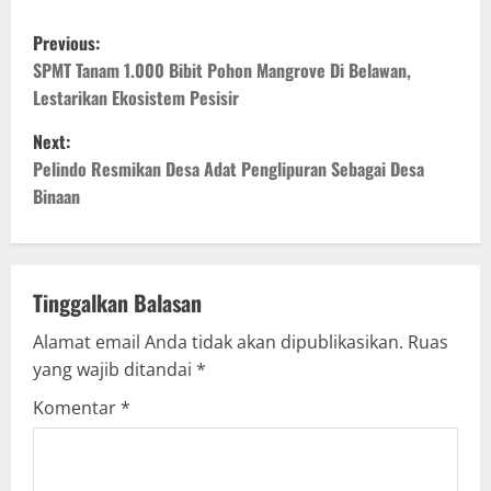
P
Previous:
o
SPMT Tanam 1.000 Bibit Pohon Mangrove Di Belawan,
Lestarikan Ekosistem Pesisir
s
Next:
t
Pelindo Resmikan Desa Adat Penglipuran Sebagai Desa
Binaan
n
a
v
Tinggalkan Balasan
Alamat email Anda tidak akan dipublikasikan.
Ruas
i
yang wajib ditandai
*
g
Komentar
*
a