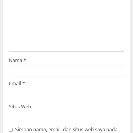
t
i
o
n
Nama
*
Email
*
Situs Web
Simpan nama, email, dan situs web saya pada