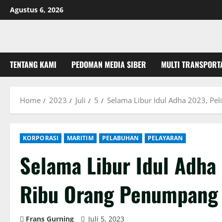
Skip
Agustus 6, 2026
to
content
TENTANG KAMI
PEDOMAN MEDIA SIBER
MULTI TRANSPORT
Home
2023
Juli
5
Selama Libur Idul Adha 2023, Pe
KORPORASI
MARITIM
PELABUHAN
PELAYARAN
Selama Libur Idul Adha
Ribu Orang Penumpang
Frans Gurning
Juli 5, 2023