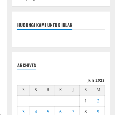
HUBUNGI KAMI UNTUK IKLAN
ARCHIVES
i
Juli 2023
S
S
R
K
J
S
M
1
2
3
4
5
6
7
8
9
n