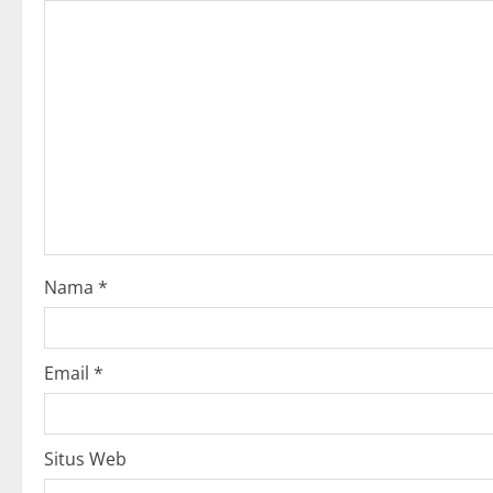
v
i
g
a
t
i
o
Nama
*
n
Email
*
Situs Web