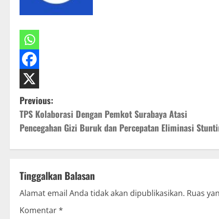
P
Previous:
TPS Kolaborasi Dengan Pemkot Surabaya Atasi
o
Pencegahan Gizi Buruk dan Percepatan Eliminasi Stunt
s
t
Tinggalkan Balasan
n
Alamat email Anda tidak akan dipublikasikan.
Ruas yan
a
Komentar
*