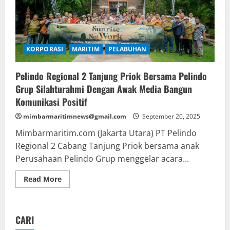
KORPORASI
MARITIM
PELABUHAN
Pelindo Regional 2 Tanjung Priok Bersama Pelindo
Grup Silahturahmi Dengan Awak Media Bangun
Komunikasi Positif
mimbarmaritimnews@gmail.com
September 20, 2025
Mimbarmaritim.com (Jakarta Utara) PT Pelindo
Regional 2 Cabang Tanjung Priok bersama anak
Perusahaan Pelindo Grup menggelar acara...
Read
Read More
more
about
Pelindo
Regional
2
CARI
Tanjung
Priok