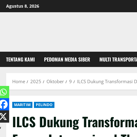
Skip
Agustus 8, 2026
to
content
TENTANG KAMI
PEDOMAN MEDIA SIBER
MULTI TRANSPORT
Home
2025
Oktober
9
ILCS Dukung Transformasi Di
MARITIM
PELINDO
ILCS Dukung Transformas