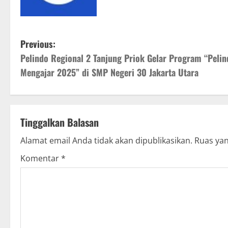
P
Previous:
Pelindo Regional 2 Tanjung Priok Gelar Program “Pelin
o
Mengajar 2025” di SMP Negeri 30 Jakarta Utara
s
t
Tinggalkan Balasan
n
Alamat email Anda tidak akan dipublikasikan.
Ruas yan
a
Komentar
*
v
i
g