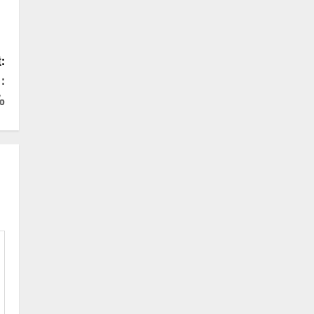
:
:
%