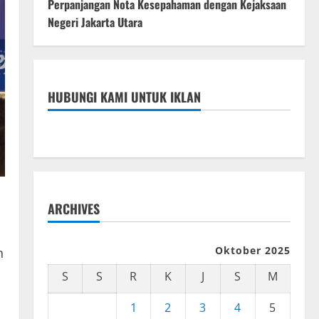
Perpanjangan Nota Kesepahaman dengan Kejaksaan
Negeri Jakarta Utara
HUBUNGI KAMI UNTUK IKLAN
ARCHIVES
Oktober 2025
n
S
S
R
K
J
S
M
1
2
3
4
5