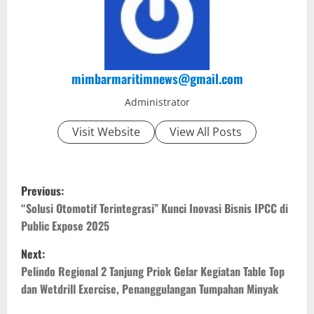
mimbarmaritimnews@gmail.com
Administrator
Visit Website
View All Posts
P
Previous:
o
“Solusi Otomotif Terintegrasi” Kunci Inovasi Bisnis IPCC di
Public Expose 2025
s
Next:
t
Pelindo Regional 2 Tanjung Priok Gelar Kegiatan Table Top
dan Wetdrill Exercise, Penanggulangan Tumpahan Minyak
n