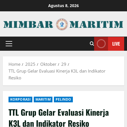
Skip
Agustus 8, 2026
to
content
LIVE
Primary
Menu
Home
2025
Oktober
29
TTL Grup Gelar Evaluasi Kinerja K3L dan Indikator
Resiko
KORPORASI
MARITIM
PELINDO
TTL Grup Gelar Evaluasi Kinerja
K3L dan Indikator Resiko