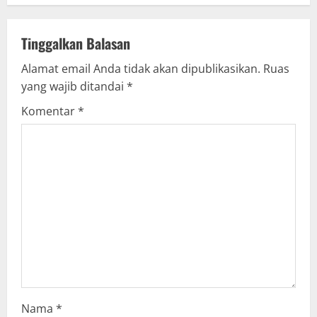
a
v
Tinggalkan Balasan
Alamat email Anda tidak akan dipublikasikan.
Ruas
i
yang wajib ditandai
*
g
Komentar
*
a
t
i
o
n
Nama
*