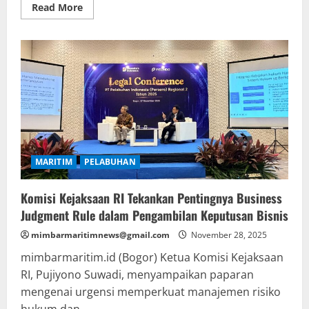
Read
Read More
more
about
Kinerja
IPC
TPK
Pontianak
Meningkat
14,3%
Pada
Oktober
2025
MARITIM
PELABUHAN
Komisi Kejaksaan RI Tekankan Pentingnya Business
Judgment Rule dalam Pengambilan Keputusan Bisnis
mimbarmaritimnews@gmail.com
November 28, 2025
mimbarmaritim.id (Bogor) Ketua Komisi Kejaksaan
RI, Pujiyono Suwadi, menyampaikan paparan
mengenai urgensi memperkuat manajemen risiko
hukum dan...