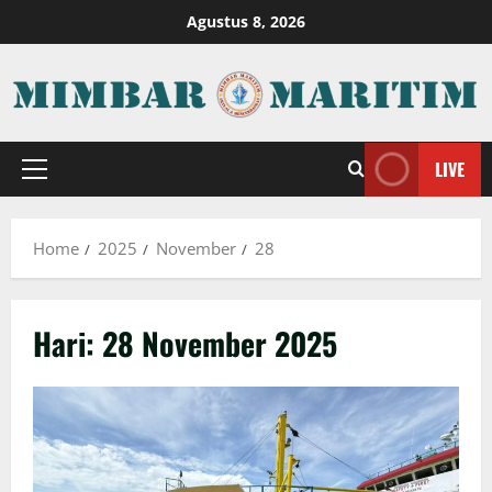
Skip
Agustus 8, 2026
to
content
LIVE
Primary
Menu
Home
2025
November
28
Hari:
28 November 2025