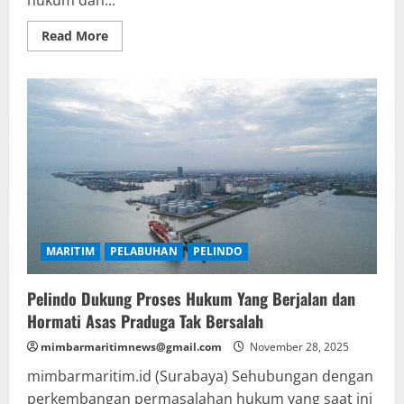
Read
Read More
more
about
Komisi
Kejaksaan
RI
Tekankan
Pentingnya
Business
Judgment
Rule
dalam
Pengambilan
Keputusan
Bisnis
MARITIM
PELABUHAN
PELINDO
Pelindo Dukung Proses Hukum Yang Berjalan dan
Hormati Asas Praduga Tak Bersalah
mimbarmaritimnews@gmail.com
November 28, 2025
mimbarmaritim.id (Surabaya) Sehubungan dengan
perkembangan permasalahan hukum yang saat ini