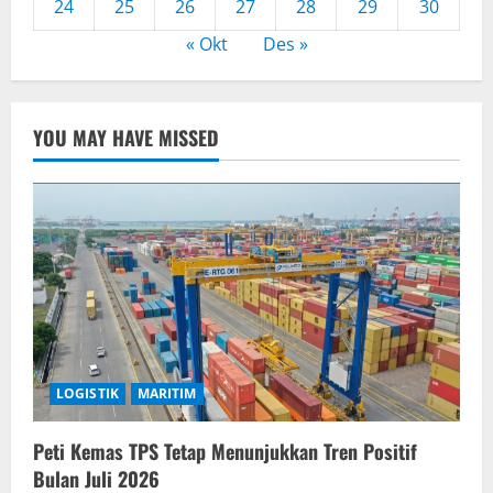
24
25
26
27
28
29
30
« Okt
Des »
YOU MAY HAVE MISSED
LOGISTIK
MARITIM
Peti Kemas TPS Tetap Menunjukkan Tren Positif
Bulan Juli 2026