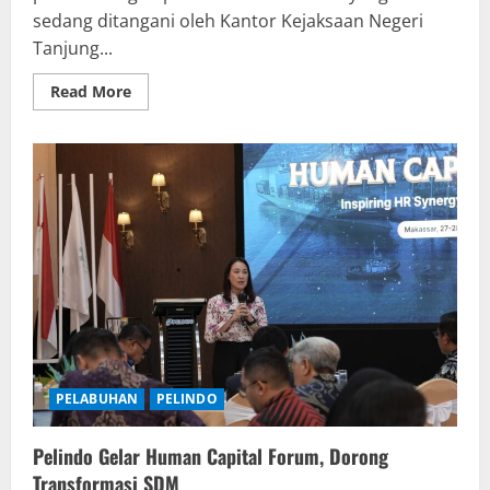
sedang ditangani oleh Kantor Kejaksaan Negeri
Tanjung...
Read
Read More
more
about
Pelindo
Dukung
Proses
Hukum
Yang
Berjalan
dan
Hormati
Asas
Praduga
Tak
Bersalah
PELABUHAN
PELINDO
Pelindo Gelar Human Capital Forum, Dorong
Transformasi SDM