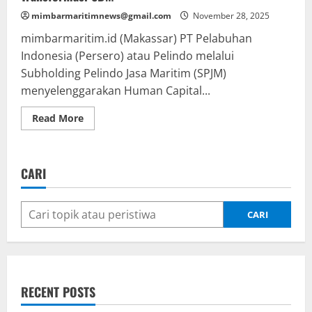
mimbarmaritimnews@gmail.com
November 28, 2025
mimbarmaritim.id (Makassar) PT Pelabuhan
Indonesia (Persero) atau Pelindo melalui
Subholding Pelindo Jasa Maritim (SPJM)
menyelenggarakan Human Capital...
Read
Read More
more
about
Pelindo
Gelar
Human
CARI
Capital
Forum,
Dorong
Transformasi
SDM
CARI
RECENT POSTS