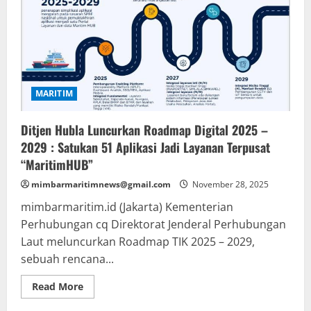
Nataru
di
Pelabuhan
Merauke
dan
Merak
MARITIM
Ditjen Hubla Luncurkan Roadmap Digital 2025 –
2029 : Satukan 51 Aplikasi Jadi Layanan Terpusat
“MaritimHUB”
mimbarmaritimnews@gmail.com
November 28, 2025
mimbarmaritim.id (Jakarta) Kementerian
Perhubungan cq Direktorat Jenderal Perhubungan
Laut meluncurkan Roadmap TIK 2025 – 2029,
sebuah rencana...
Read
Read More
more
about