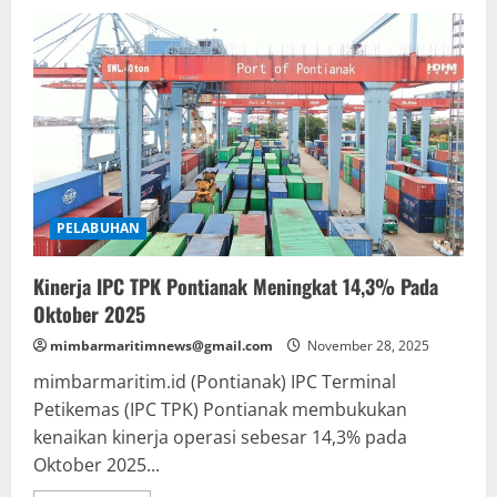
Ditjen
Hubla
Luncurkan
Roadmap
Digital
2025
–
2029
:
Satukan
51
Aplikasi
Jadi
Layanan
Terpusat
PELABUHAN
“MaritimHUB”
Kinerja IPC TPK Pontianak Meningkat 14,3% Pada
Oktober 2025
mimbarmaritimnews@gmail.com
November 28, 2025
mimbarmaritim.id (Pontianak) IPC Terminal
Petikemas (IPC TPK) Pontianak membukukan
kenaikan kinerja operasi sebesar 14,3% pada
Oktober 2025...