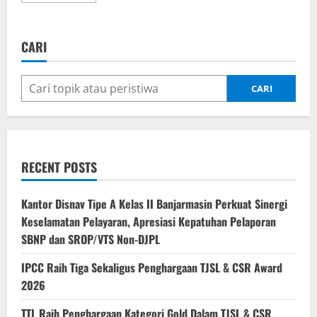
about
Pintu
Gerbang
Industri
CARI
Otomotif
Nasional
Dikancah
Global,
IPCC
CARI
Layani
318.115
Unit
CBU
Ekspor
RECENT POSTS
Kantor Disnav Tipe A Kelas II Banjarmasin Perkuat Sinergi
Keselamatan Pelayaran, Apresiasi Kepatuhan Pelaporan
SBNP dan SROP/VTS Non-DJPL
IPCC Raih Tiga Sekaligus Penghargaan TJSL & CSR Award
2026
TTL Raih Penghargaan Kategori Gold Dalam TJSL & CSR