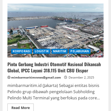
Tingkat
Kualitas
SDM,
KSOP
Kelas
II
Cirebon
Kerjasama
Dengan
Seaman
Jaya
Maritim
Training
Center
KORPORASI
LOGISTIK
MARITIM
PELABUHAN
Pintu Gerbang Industri Otomotif Nasional Dikancah
Global, IPCC Layani 318.115 Unit CBU Ekspor
mimbarmaritimnews@gmail.com
Desember 2, 2025
mimbarmaritim.id (Jakarta) Sebagai entitas bisnis
Pelindo grup dibawah pengelolaan Subholding
Pelindo Multi Terminal yang berfokus pada core...
Read
Read More
more