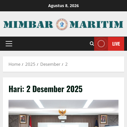
Skip
Agustus 8, 2026
to
content
LIVE
Primary
Menu
Home
2025
Desember
2
Hari:
2 Desember 2025