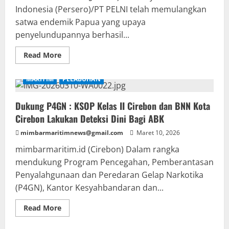
Utara
Indonesia (Persero)/PT PELNI telah memulangkan
satwa endemik Papua yang upaya
penyelundupannya berhasil...
Read
Read More
more
about
PELNI
MARITIM
PELABUHAN
Kembalikan
Hewan
Endemik
Dukung P4GN : KSOP Kelas II Cirebon dan BNN Kota
Selundupan
Melalui
Cirebon Lakukan Deteksi Dini Bagi ABK
Kapal
KM
mimbarmaritimnews@gmail.com
Sinabung
Maret 10, 2026
mimbarmaritim.id (Cirebon) Dalam rangka
mendukung Program Pencegahan, Pemberantasan
Penyalahgunaan dan Peredaran Gelap Narkotika
(P4GN), Kantor Kesyahbandaran dan...
Read
Read More
more
about
Dukung