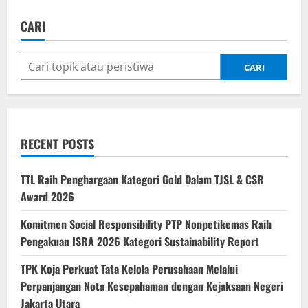
P4GN
:
CARI
KSOP
Kelas
II
Cirebon
dan
CARI
BNN
Kota
Cirebon
Lakukan
Deteksi
Dini
Bagi
RECENT POSTS
ABK
TTL Raih Penghargaan Kategori Gold Dalam TJSL & CSR
Award 2026
Komitmen Social Responsibility PTP Nonpetikemas Raih
Pengakuan ISRA 2026 Kategori Sustainability Report
TPK Koja Perkuat Tata Kelola Perusahaan Melalui
Perpanjangan Nota Kesepahaman dengan Kejaksaan Negeri
Jakarta Utara