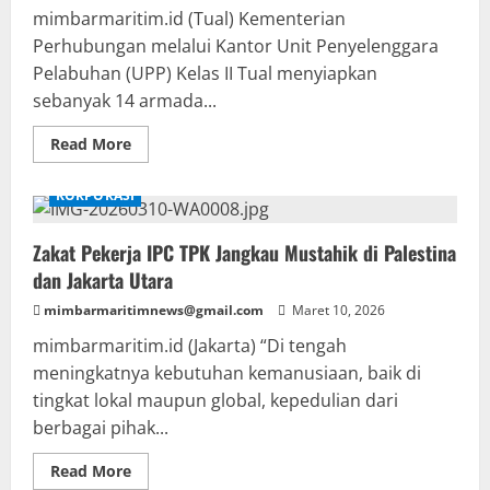
mimbarmaritim.id (Tual) Kementerian
Perhubungan melalui Kantor Unit Penyelenggara
Pelabuhan (UPP) Kelas II Tual menyiapkan
sebanyak 14 armada...
Read
Read More
more
about
Kantor
KORPORASI
UPP
Kelas
II
Zakat Pekerja IPC TPK Jangkau Mustahik di Palestina
Tual
Siapkan
dan Jakarta Utara
14
Armada
mimbarmaritimnews@gmail.com
Kapal
Maret 10, 2026
Disiagakan
Layani
mimbarmaritim.id (Jakarta) “Di tengah
Posko
meningkatnya kebutuhan kemanusiaan, baik di
Angleb
Tahun
tingkat lokal maupun global, kepedulian dari
2026
berbagai pihak...
Read
Read More
more