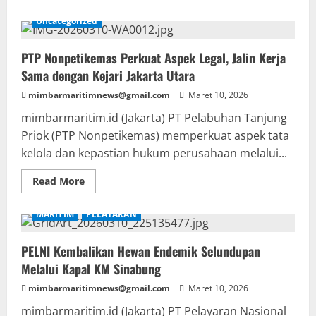
about
Zakat
Uncategorized
Pekerja
IPC
TPK
PTP Nonpetikemas Perkuat Aspek Legal, Jalin Kerja
Jangkau
Mustahik
Sama dengan Kejari Jakarta Utara
di
Palestina
mimbarmaritimnews@gmail.com
dan
Maret 10, 2026
Jakarta
Utara
mimbarmaritim.id (Jakarta) PT Pelabuhan Tanjung
Priok (PTP Nonpetikemas) memperkuat aspek tata
kelola dan kepastian hukum perusahaan melalui...
Read
Read More
more
about
PTP
MARITIM
PELAYARAN
Nonpetikemas
Perkuat
Aspek
PELNI Kembalikan Hewan Endemik Selundupan
Legal,
Jalin
Melalui Kapal KM Sinabung
Kerja
Sama
mimbarmaritimnews@gmail.com
dengan
Maret 10, 2026
Kejari
Jakarta
mimbarmaritim.id (Jakarta) PT Pelayaran Nasional