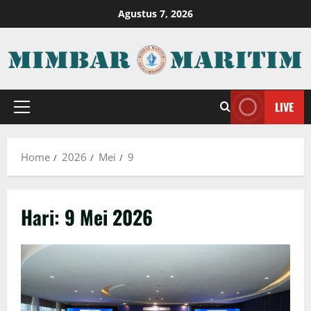
Skip
Agustus 7, 2026
to
content
LIVE
Primary
Menu
Home
2026
Mei
9
Hari:
9 Mei 2026