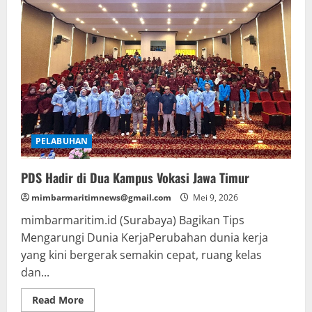
Tingkatkan
Kesiapsiagaan
Penanganan
Tumpahan
Minyak
Melalui
Kolaborasi
Global
PELABUHAN
PDS Hadir di Dua Kampus Vokasi Jawa Timur
mimbarmaritimnews@gmail.com
Mei 9, 2026
mimbarmaritim.id (Surabaya) Bagikan Tips
Mengarungi Dunia KerjaPerubahan dunia kerja
yang kini bergerak semakin cepat, ruang kelas
dan...
Read
Read More
more