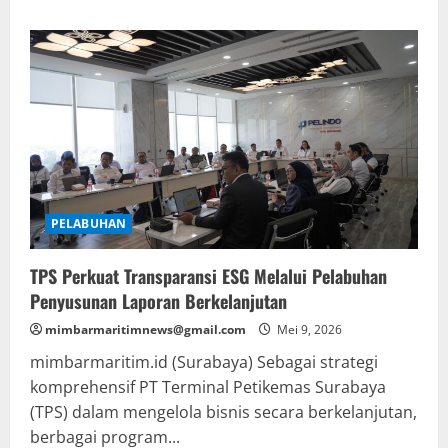
about
PDS
Hadir
di
Dua
Kampus
Vokasi
Jawa
Timur
PELABUHAN
TPS Perkuat Transparansi ESG Melalui Pelabuhan
Penyusunan Laporan Berkelanjutan
mimbarmaritimnews@gmail.com
Mei 9, 2026
mimbarmaritim.id (Surabaya) Sebagai strategi
komprehensif PT Terminal Petikemas Surabaya
(TPS) dalam mengelola bisnis secara berkelanjutan,
berbagai program...