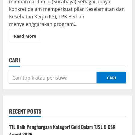
mimbarmaritim.id (Surabaya) Sebagai upaya
konkret dalam memperkuat pilar Keselamatan dan
Kesehatan Kerja (K3), TPK Berlian
menyelenggarakan program...
Read
Read More
more
about
Sinergi
TPK
Berlian
CARI
dan
Koperasi
TKBM
Tanjung
Perak,
CARI
Latih
835
Pekerja
Wujudkan
Operasional
Pelabuhan
Yang
RECENT POSTS
Aman
dan
Handal
TTL Raih Penghargaan Kategori Gold Dalam TJSL & CSR
Award 2026