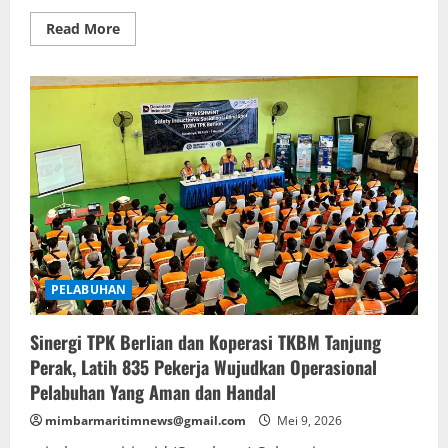
Read
Read More
more
about
TPS
Perkuat
Transparansi
ESG
Melalui
Pelabuhan
Penyusunan
Laporan
Berkelanjutan
PELABUHAN
Sinergi TPK Berlian dan Koperasi TKBM Tanjung
Perak, Latih 835 Pekerja Wujudkan Operasional
Pelabuhan Yang Aman dan Handal
mimbarmaritimnews@gmail.com
Mei 9, 2026