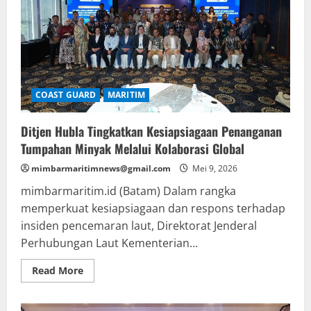
COAST GUARD
MARITIM
Ditjen Hubla Tingkatkan Kesiapsiagaan Penanganan
Tumpahan Minyak Melalui Kolaborasi Global
mimbarmaritimnews@gmail.com
Mei 9, 2026
mimbarmaritim.id (Batam) Dalam rangka
memperkuat kesiapsiagaan dan respons terhadap
insiden pencemaran laut, Direktorat Jenderal
Perhubungan Laut Kementerian...
Read
Read More
more
about
Ditjen
Hubla