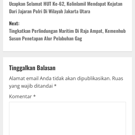
o
Ucapkan Selamat HUT Ke-62, Kolinlamil Mendapat Kejutan
Dari Jajaran Polri Di Wilayah Jakarta Utara
s
Next:
t
Tingkatkan Perlindungan Maritim Di Raja Ampat, Kemenhub
Susun Penetapan Alur Pelabuhan Gag
n
a
v
Tinggalkan Balasan
Alamat email Anda tidak akan dipublikasikan.
Ruas
i
yang wajib ditandai
*
g
Komentar
*
a
t
i