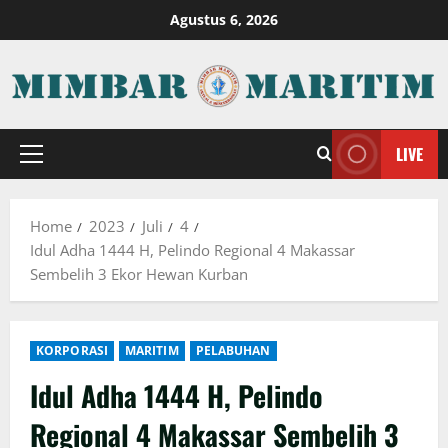
Skip
Agustus 6, 2026
to
content
LIVE
Primary
Menu
Home
2023
Juli
4
Idul Adha 1444 H, Pelindo Regional 4 Makassar
Sembelih 3 Ekor Hewan Kurban
KORPORASI
MARITIM
PELABUHAN
Idul Adha 1444 H, Pelindo
Regional 4 Makassar Sembelih 3