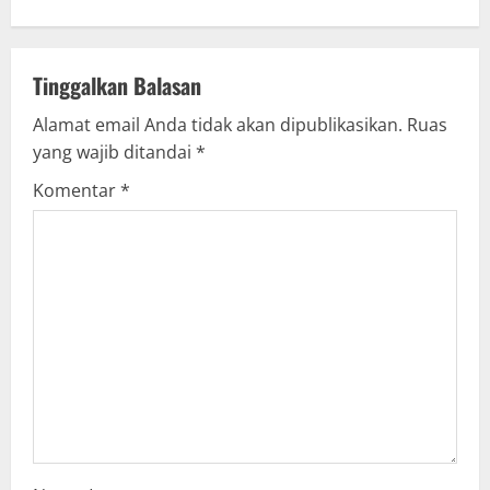
n
a
v
Tinggalkan Balasan
Alamat email Anda tidak akan dipublikasikan.
Ruas
i
yang wajib ditandai
*
g
Komentar
*
a
t
i
o
n