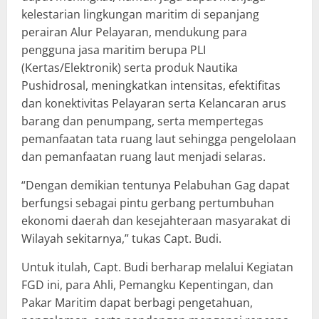
kelestarian lingkungan maritim di sepanjang
perairan Alur Pelayaran, mendukung para
pengguna jasa maritim berupa PLI
(Kertas/Elektronik) serta produk Nautika
Pushidrosal, meningkatkan intensitas, efektifitas
dan konektivitas Pelayaran serta Kelancaran arus
barang dan penumpang, serta mempertegas
pemanfaatan tata ruang laut sehingga pengelolaan
dan pemanfaatan ruang laut menjadi selaras.
“Dengan demikian tentunya Pelabuhan Gag dapat
berfungsi sebagai pintu gerbang pertumbuhan
ekonomi daerah dan kesejahteraan masyarakat di
Wilayah sekitarnya,” tukas Capt. Budi.
Untuk itulah, Capt. Budi berharap melalui Kegiatan
FGD ini, para Ahli, Pemangku Kepentingan, dan
Pakar Maritim dapat berbagi pengetahuan,