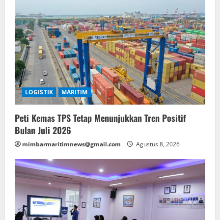
LOGISTIK
MARITIM
Peti Kemas TPS Tetap Menunjukkan Tren Positif
Bulan Juli 2026
mimbarmaritimnews@gmail.com
Agustus 8, 2026