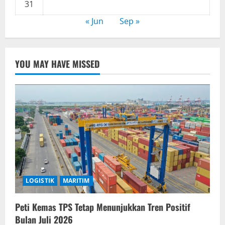
31
« Jun
Sep »
YOU MAY HAVE MISSED
LOGISTIK
MARITIM
Peti Kemas TPS Tetap Menunjukkan Tren Positif
Bulan Juli 2026