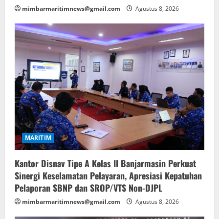
mimbarmaritimnews@gmail.com
Agustus 8, 2026
MARITIM
Kantor Disnav Tipe A Kelas II Banjarmasin Perkuat
Sinergi Keselamatan Pelayaran, Apresiasi Kepatuhan
Pelaporan SBNP dan SROP/VTS Non-DJPL
mimbarmaritimnews@gmail.com
Agustus 8, 2026