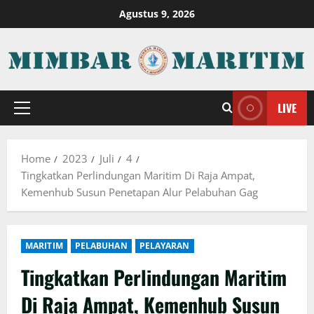
Skip
Agustus 9, 2026
to
content
LIVE
Primary
Menu
Home
2023
Juli
4
Tingkatkan Perlindungan Maritim Di Raja Ampat,
Kemenhub Susun Penetapan Alur Pelabuhan Gag
MARITIM
PELABUHAN
PELAYARAN
Tingkatkan Perlindungan Maritim
Di Raja Ampat, Kemenhub Susun