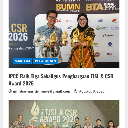
MARITIM
PELABUHAN
IPCC Raih Tiga Sekaligus Penghargaan TJSL & CSR
Award 2026
mimbarmaritimnews@gmail.com
Agustus 8, 2026