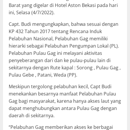
Barat yang digelar di Hotel Aston Bekasi pada hari
ini, Selasa (4/7/2022).
Capt. Budi mengungkapkan, bahwa sesuai dengan
KP 432 Tahun 2017 tentang Rencana Induk
Pelabuhan Nasional, Pelabuhan Gag memiliki
hierarki sebagai Pelabuhan Pengumpan Lokal (PL).
Pelabuhan Pulau Gag ini melayani aktivitas
penyeberangan dari dan ke pulau-pulau lain di
sekitarnya dengan Rute kapal : Sorong , Pulau Gag ,
Pulau Gebe , Patani, Weda (PP).
Meskipun tergolong pelabuhan kecil, Capt Budi
menekankan besarnya manfaat Pelabuhan Pulau
Gag bagi masyarakat, karena hanya akses laut yang
dapat menghubungkan antara Pulau Gag dengan
daerah di sekitarnya.
“Pelabuhan Gag memberikan akses ke berbagai