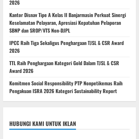
2026
Kantor Disnav Tipe A Kelas II Banjarmasin Perkuat Sinergi
Keselamatan Pelayaran, Apresiasi Kepatuhan Pelaporan
SBNP dan SROP/VTS Non-DJPL
IPCC Raih Tiga Sekaligus Penghargaan TJSL & CSR Award
2026
TTL Raih Penghargaan Kategori Gold Dalam TJSL & CSR
Award 2026
Komitmen Social Responsibility PTP Nonpetikemas Raih
Pengakuan ISRA 2026 Kategori Sustainability Report
HUBUNGI KAMI UNTUK IKLAN