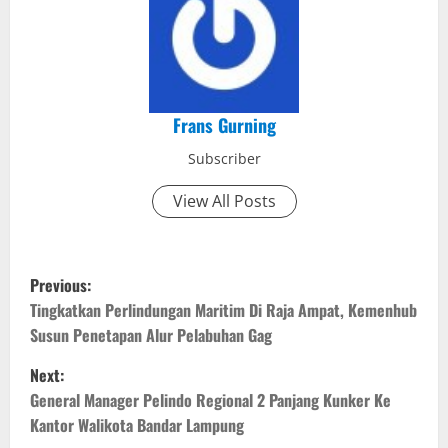
Frans Gurning
Subscriber
View All Posts
P
Previous:
o
Tingkatkan Perlindungan Maritim Di Raja Ampat, Kemenhub
Susun Penetapan Alur Pelabuhan Gag
s
Next:
t
General Manager Pelindo Regional 2 Panjang Kunker Ke
Kantor Walikota Bandar Lampung
n