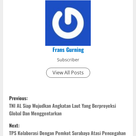
Frans Gurning
Subscriber
View All Posts
P
Previous:
o
TNI AL Siap Wujudkan Angkatan Laut Yang Berproyeksi
Global Dan Menggentarkan
s
Next:
t
TPS Kolaborasi Dengan Pemkot Surabaya Atasi Pencegahan