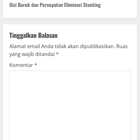
Gizi Buruk dan Percepatan Eliminasi Stunting
n
a
v
Tinggalkan Balasan
Alamat email Anda tidak akan dipublikasikan.
Ruas
i
yang wajib ditandai
*
g
Komentar
*
a
t
i
o
n