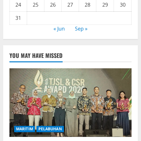
24
25
26
27
28
29
30
31
« Jun
Sep »
YOU MAY HAVE MISSED
MARITIM
PELABUHAN