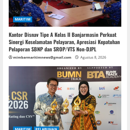
i
o
MARITIM
n
Kantor Disnav Tipe A Kelas II Banjarmasin Perkuat
Sinergi Keselamatan Pelayaran, Apresiasi Kepatuhan
Pelaporan SBNP dan SROP/VTS Non-DJPL
mimbarmaritimnews@gmail.com
Agustus 8, 2026
MARITIM
PELABUHAN