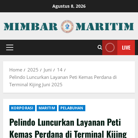
Skip
Agustus 8, 2026
to
content
LIVE
Primary
Menu
Home
2025
Juni
14
Pelindo Luncurkan Layanan Peti Kemas Perdana di
Terminal Kijing Juni 2025
KORPORASI
MARITIM
PELABUHAN
Pelindo Luncurkan Layanan Peti
Kemas Perdana di Terminal Kijing