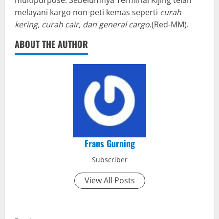
multipurpose. Sebelumnya Terminal Kijing telah
melayani kargo non-peti kemas seperti
curah
kering, curah cair, dan
general cargo
.(Red-MM).
ABOUT THE AUTHOR
Frans Gurning
Subscriber
View All Posts
P