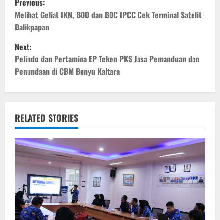
Previous:
o
Melihat Geliat IKN, BOD dan BOC IPCC Cek Terminal Satelit
Balikpapan
s
Next:
t
Pelindo dan Pertamina EP Teken PKS Jasa Pemanduan dan
Penundaan di CBM Bunyu Kaltara
n
a
v
RELATED STORIES
i
g
a
t