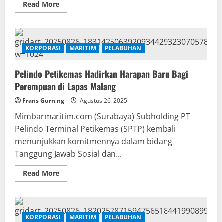
Read
Read More
more
about
PTP
Non
Petikemas
Perkuat
KORPORASI
MARITIM
PELABUHAN
Komitmen
K3
di
Pelindo Petikemas Hadirkan Harapan Baru Bagi
Cabang
Cirebon
Perempuan di Lapas Malang
Frans Gurning
Agustus 26, 2025
Mimbarmaritim.com (Surabaya) Subholding PT
Pelindo Terminal Petikemas (SPTP) kembali
menunjukkan komitmennya dalam bidang
Tanggung Jawab Sosial dan...
Read
Read More
more
about
Pelindo
Petikemas
Hadirkan
Harapan
KORPORASI
MARITIM
PELABUHAN
Baru