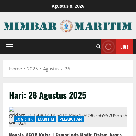
Skip
Agustus 8, 2026
to
content
LIVE
Primary
Menu
Home
2025
Agustus
26
Hari:
26 Agustus 2025
LOGISTIK
MARITIM
PELABUHAN
Kepala KSOP Kelas I Samarinda Hadir Dalam Acara