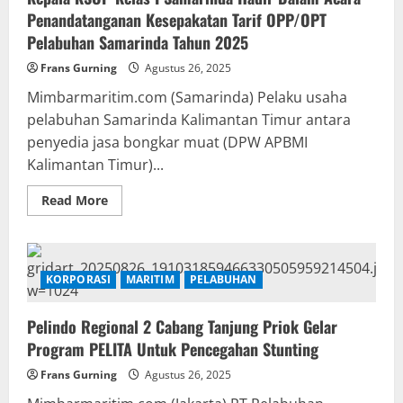
Penandatanganan Kesepakatan Tarif OPP/OPT
Pelabuhan Samarinda Tahun 2025
Frans Gurning
Agustus 26, 2025
Mimbarmaritim.com (Samarinda) Pelaku usaha
pelabuhan Samarinda Kalimantan Timur antara
penyedia jasa bongkar muat (DPW APBMI
Kalimantan Timur)...
Read
Read More
more
about
Kepala
KSOP
Kelas
I
KORPORASI
MARITIM
PELABUHAN
Samarinda
Hadir
Dalam
Pelindo Regional 2 Cabang Tanjung Priok Gelar
Acara
Penandatanganan
Program PELITA Untuk Pencegahan Stunting
Kesepakatan
Tarif
Frans Gurning
OPP/OPT
Agustus 26, 2025
Pelabuhan
Samarinda