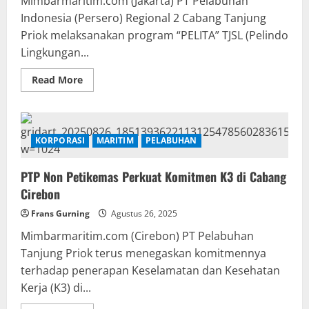
Mimbarmaritim.com (Jakarta) PT Pelabuhan
Tahun
Indonesia (Persero) Regional 2 Cabang Tanjung
2025
Priok melaksanakan program “PELITA” TJSL (Pelindo
Lingkungan...
Read
Read More
more
about
Pelindo
Regional
2
Cabang
KORPORASI
MARITIM
PELABUHAN
Tanjung
Priok
Gelar
PTP Non Petikemas Perkuat Komitmen K3 di Cabang
Program
PELITA
Cirebon
Untuk
Pencegahan
Frans Gurning
Stunting
Agustus 26, 2025
Mimbarmaritim.com (Cirebon) PT Pelabuhan
Tanjung Priok terus menegaskan komitmennya
terhadap penerapan Keselamatan dan Kesehatan
Kerja (K3) di...