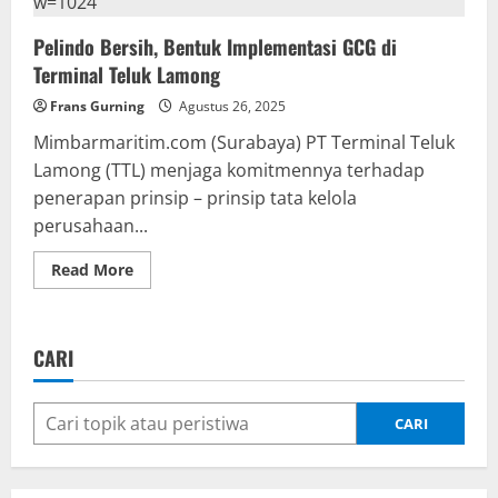
Bagi
Perempuan
Pelindo Bersih, Bentuk Implementasi GCG di
di
Lapas
Terminal Teluk Lamong
Malang
Frans Gurning
Agustus 26, 2025
Mimbarmaritim.com (Surabaya) PT Terminal Teluk
Lamong (TTL) menjaga komitmennya terhadap
penerapan prinsip – prinsip tata kelola
perusahaan...
Read
Read More
more
about
Pelindo
Bersih,
Bentuk
CARI
Implementasi
GCG
di
Terminal
Teluk
CARI
Lamong