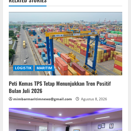
v
RELATED STORIES
i
g
a
t
i
LOGISTIK
MARITIM
o
Peti Kemas TPS Tetap Menunjukkan Tren Positif
n
Bulan Juli 2026
mimbarmaritimnews@gmail.com
Agustus 8, 2026