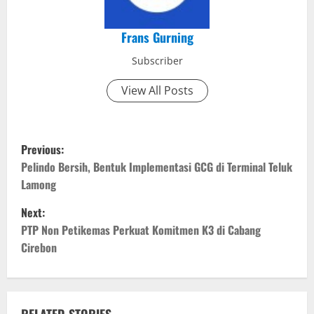
Frans Gurning
Subscriber
View All Posts
P
Previous:
o
Pelindo Bersih, Bentuk Implementasi GCG di Terminal Teluk
Lamong
s
Next:
t
PTP Non Petikemas Perkuat Komitmen K3 di Cabang
Cirebon
n
a