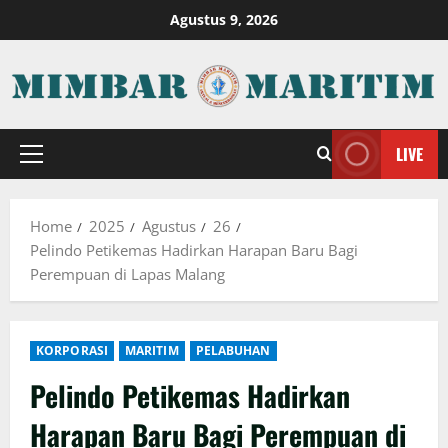
Skip
Agustus 9, 2026
to
content
LIVE
Primary
Menu
Home
2025
Agustus
26
Pelindo Petikemas Hadirkan Harapan Baru Bagi
Perempuan di Lapas Malang
KORPORASI
MARITIM
PELABUHAN
Pelindo Petikemas Hadirkan
Harapan Baru Bagi Perempuan di