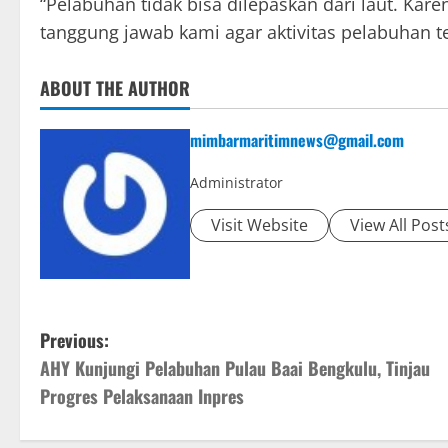
“Pelabuhan tidak bisa dilepaskan dari laut. Kare
tanggung jawab kami agar aktivitas pelabuhan te
ABOUT THE AUTHOR
mimbarmaritimnews@gmail.com
Administrator
Visit Website
View All Post
P
Previous:
AHY Kunjungi Pelabuhan Pulau Baai Bengkulu, Tinjau
o
Progres Pelaksanaan Inpres
s