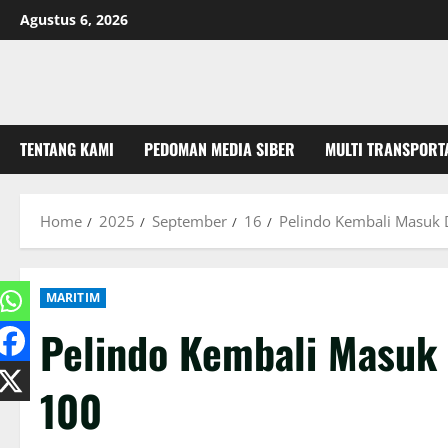
Skip
Agustus 6, 2026
to
content
TENTANG KAMI
PEDOMAN MEDIA SIBER
MULTI TRANSPORT
Home
2025
September
16
Pelindo Kembali Masuk 
MARITIM
Pelindo Kembali Masuk 
100