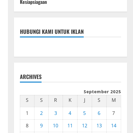
Kesiapsiagaan
HUBUNGI KAMI UNTUK IKLAN
ARCHIVES
September 2025
S
S
R
K
J
S
M
1
2
3
4
5
6
7
8
9
10
11
12
13
14