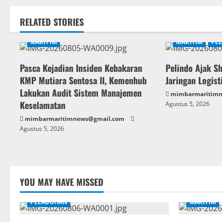
t
n
RELATED STORIES
a
MARITIM
MARITIM
PE
v
Pasca Kejadian Insiden Kebakaran
Pelindo Ajak S
i
KMP Mutiara Sentosa II, Kemenhub
Jaringan Logist
g
Lakukan Audit Sistem Manajemen
mimbarmaritim
Keselamatan
Agustus 5, 2026
a
mimbarmaritimnews@gmail.com
t
Agustus 5, 2026
i
o
YOU MAY HAVE MISSED
n
PELABUHAN
MARITIM