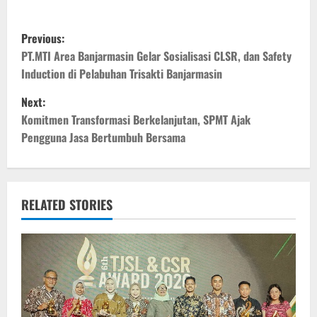
P
Previous:
o
PT.MTI Area Banjarmasin Gelar Sosialisasi CLSR, dan Safety
Induction di Pelabuhan Trisakti Banjarmasin
s
Next:
t
Komitmen Transformasi Berkelanjutan, SPMT Ajak
Pengguna Jasa Bertumbuh Bersama
n
a
v
RELATED STORIES
i
g
a