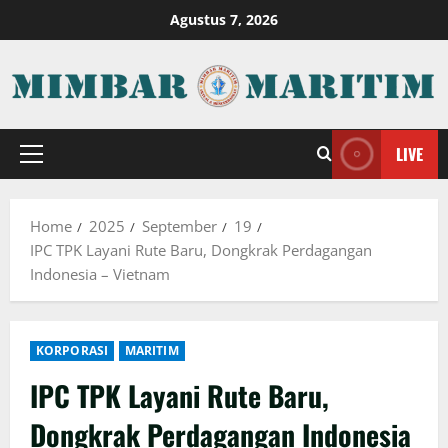
Skip
Agustus 7, 2026
to
content
LIVE
Primary
Menu
Home
2025
September
19
IPC TPK Layani Rute Baru, Dongkrak Perdagangan
Indonesia – Vietnam
KORPORASI
MARITIM
IPC TPK Layani Rute Baru,
Dongkrak Perdagangan Indonesia