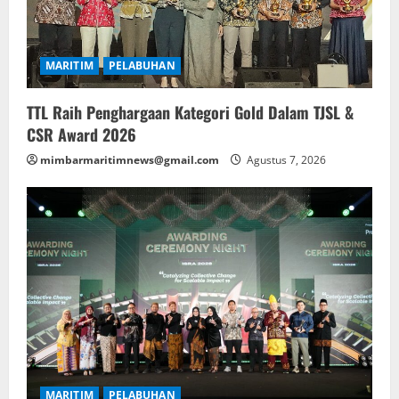
t
i
MARITIM
PELABUHAN
o
TTL Raih Penghargaan Kategori Gold Dalam TJSL &
n
CSR Award 2026
mimbarmaritimnews@gmail.com
Agustus 7, 2026
MARITIM
PELABUHAN