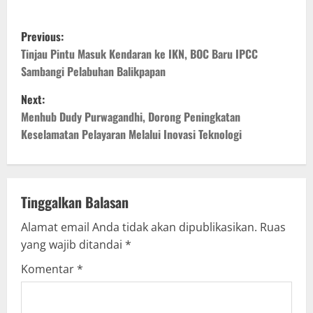
P
Previous:
o
Tinjau Pintu Masuk Kendaran ke IKN, BOC Baru IPCC
Sambangi Pelabuhan Balikpapan
s
Next:
t
Menhub Dudy Purwagandhi, Dorong Peningkatan
Keselamatan Pelayaran Melalui Inovasi Teknologi
n
a
v
Tinggalkan Balasan
Alamat email Anda tidak akan dipublikasikan.
Ruas
i
yang wajib ditandai
*
g
Komentar
*
a