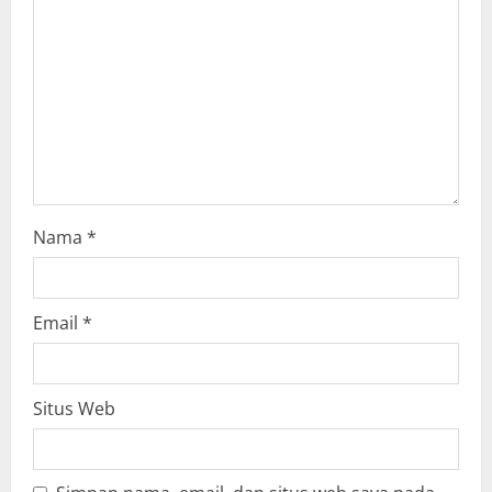
t
i
o
n
Nama
*
Email
*
Situs Web