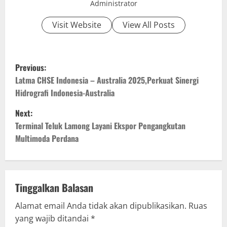
Administrator
Visit Website
View All Posts
P
Previous:
o
Latma CHSE Indonesia – Australia 2025,Perkuat Sinergi
Hidrografi Indonesia-Australia
s
Next:
t
Terminal Teluk Lamong Layani Ekspor Pengangkutan
Multimoda Perdana
n
a
v
Tinggalkan Balasan
Alamat email Anda tidak akan dipublikasikan.
Ruas
i
yang wajib ditandai
*