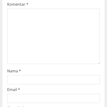
g
Komentar
*
a
t
i
o
n
Nama
*
Email
*