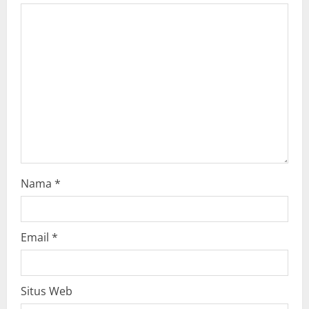
a
t
i
o
n
Nama
*
Email
*
Situs Web