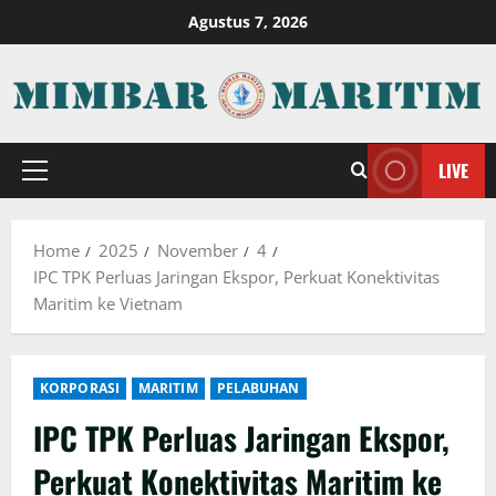
Skip
Agustus 7, 2026
to
content
LIVE
Primary
Menu
Home
2025
November
4
IPC TPK Perluas Jaringan Ekspor, Perkuat Konektivitas
Maritim ke Vietnam
KORPORASI
MARITIM
PELABUHAN
IPC TPK Perluas Jaringan Ekspor,
Perkuat Konektivitas Maritim ke