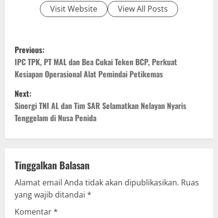
Visit Website
View All Posts
P
Previous:
o
IPC TPK, PT MAL dan Bea Cukai Teken BCP, Perkuat
Kesiapan Operasional Alat Pemindai Petikemas
s
Next:
t
Sinergi TNI AL dan Tim SAR Selamatkan Nelayan Nyaris
Tenggelam di Nusa Penida
n
a
v
Tinggalkan Balasan
Alamat email Anda tidak akan dipublikasikan.
Ruas
i
yang wajib ditandai
*
g
Komentar
*