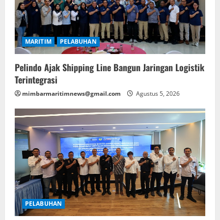
MARITIM
PELABUHAN
Pelindo Ajak Shipping Line Bangun Jaringan Logistik
Terintegrasi
mimbarmaritimnews@gmail.com
Agustus 5, 2026
PELABUHAN