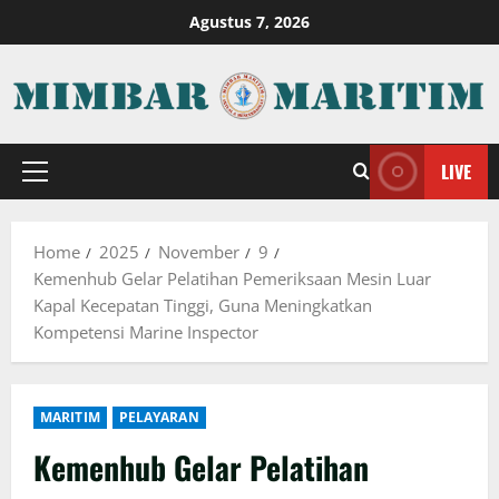
Skip
Agustus 7, 2026
to
content
LIVE
Primary
Menu
Home
2025
November
9
Kemenhub Gelar Pelatihan Pemeriksaan Mesin Luar
Kapal Kecepatan Tinggi, Guna Meningkatkan
Kompetensi Marine Inspector
MARITIM
PELAYARAN
Kemenhub Gelar Pelatihan