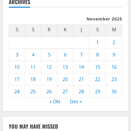
ARCHIVES
November 2025
S
S
R
K
J
S
M
1
2
3
4
5
6
7
8
9
10
11
12
13
14
15
16
17
18
19
20
21
22
23
24
25
26
27
28
29
30
« Okt
Des »
YOU MAY HAVE MISSED