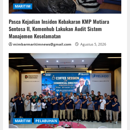
MARITIM
Pasca Kejadian Insiden Kebakaran KMP Mutiara
Sentosa II, Kemenhub Lakukan Audit Sistem
Manajemen Keselamatan
mimbarmaritimnews@gmail.com
Agustus 5, 2026
MARITIM
PELABUHAN