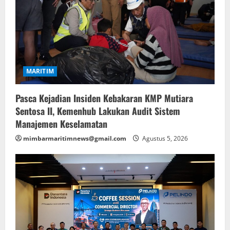
MARITIM
Pasca Kejadian Insiden Kebakaran KMP Mutiara
Sentosa II, Kemenhub Lakukan Audit Sistem
Manajemen Keselamatan
mimbarmaritimnews@gmail.com
Agustus 5, 2026