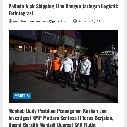
Pelindo Ajak Shipping Line Bangun Jaringan Logistik
Terintegrasi
mimbarmaritimnews@gmail.com
Agustus 5, 2026
MARITIM
Menhub Dudy Pastikan Penanganan Korban dan
Investigasi KMP Mutiara Sentosa II Terus Berjalan,
Resmi Beralih Menjadi Operasi SAR Rutin