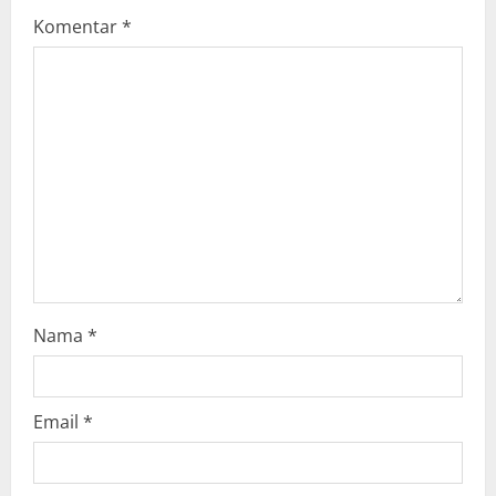
Komentar
*
a
t
i
o
n
Nama
*
Email
*