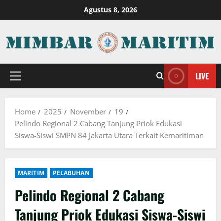
Skip
Agustus 8, 2026
to
content
LIVE
Primary
Menu
Home
2025
November
19
Pelindo Regional 2 Cabang Tanjung Priok Edukasi
Siswa-Siswi SMPN 84 Jakarta Utara Terkait Kemaritiman
MARITIM
PELABUHAN
Pelindo Regional 2 Cabang
Tanjung Priok Edukasi Siswa-Siswi