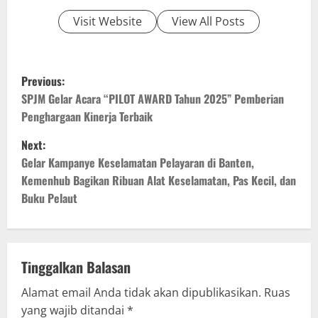
Visit Website
View All Posts
P
Previous:
o
SPJM Gelar Acara “PILOT AWARD Tahun 2025” Pemberian
Penghargaan Kinerja Terbaik
s
Next:
t
Gelar Kampanye Keselamatan Pelayaran di Banten,
Kemenhub Bagikan Ribuan Alat Keselamatan, Pas Kecil, dan
n
Buku Pelaut
a
v
Tinggalkan Balasan
i
Alamat email Anda tidak akan dipublikasikan.
Ruas
g
yang wajib ditandai
*