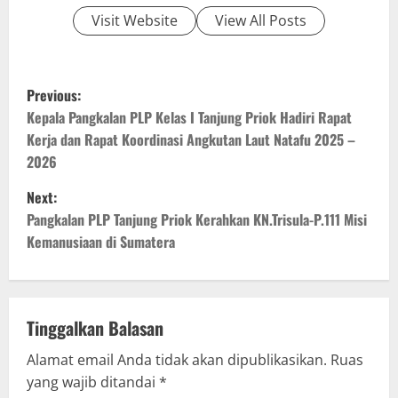
Visit Website
View All Posts
P
Previous:
o
Kepala Pangkalan PLP Kelas I Tanjung Priok Hadiri Rapat
Kerja dan Rapat Koordinasi Angkutan Laut Natafu 2025 –
s
2026
t
Next:
Pangkalan PLP Tanjung Priok Kerahkan KN.Trisula-P.111 Misi
n
Kemanusiaan di Sumatera
a
v
Tinggalkan Balasan
i
Alamat email Anda tidak akan dipublikasikan.
Ruas
g
yang wajib ditandai
*