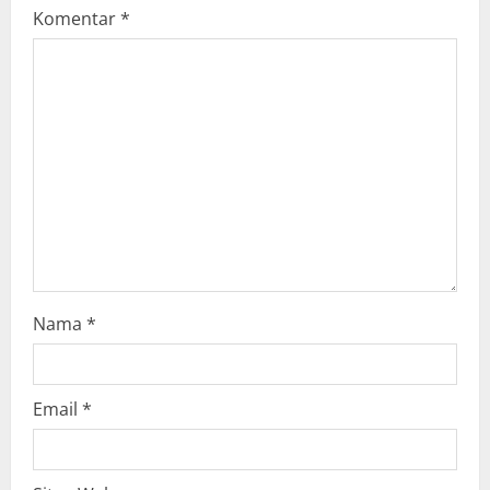
Komentar
*
a
t
i
o
n
Nama
*
Email
*