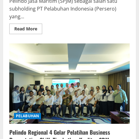
Pelindo Jasa Maritim (SPJM) sebagai salah satu
subholding PT Pelabuhan Indonesia (Persero)
yang...
Read
Read More
more
about
Laba
SPJM
Melampaui
Target,
Tahun
2026
Canangkan
Ekspansi
Bisnis
PELABUHAN
Pelindo Regional 4 Gelar Pelatihan Business