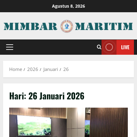
Skip
Agustus 8, 2026
to
content
LIVE
Primary
Menu
Home
2026
Januari
26
Hari:
26 Januari 2026