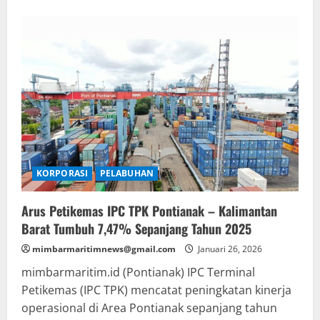
about
Komandan
Kodaeral
V
Terima
Audiensi
Danpusteral,
Bahas
Sinergi
Ketahanan
Pangan
KORPORASI
PELABUHAN
Arus Petikemas IPC TPK Pontianak – Kalimantan
Barat Tumbuh 7,47% Sepanjang Tahun 2025
mimbarmaritimnews@gmail.com
Januari 26, 2026
mimbarmaritim.id (Pontianak) IPC Terminal
Petikemas (IPC TPK) mencatat peningkatan kinerja
operasional di Area Pontianak sepanjang tahun