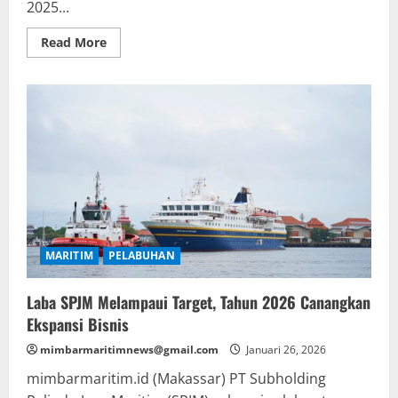
2025...
Read
Read More
more
about
Arus
Petikemas
IPC
TPK
Pontianak
–
Kalimantan
Barat
Tumbuh
7,47%
Sepanjang
Tahun
2025
MARITIM
PELABUHAN
Laba SPJM Melampaui Target, Tahun 2026 Canangkan
Ekspansi Bisnis
mimbarmaritimnews@gmail.com
Januari 26, 2026
mimbarmaritim.id (Makassar) PT Subholding