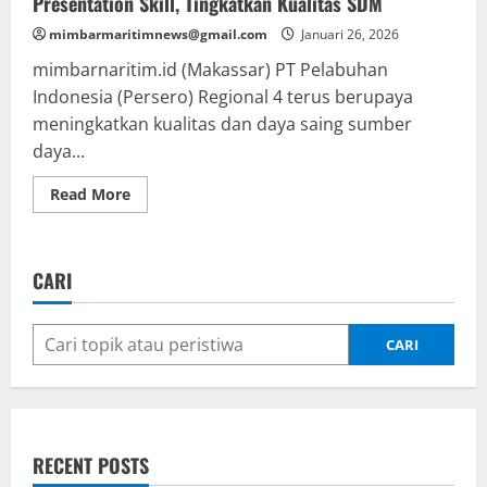
Presentation Skill, Tingkatkan Kualitas SDM
mimbarmaritimnews@gmail.com
Januari 26, 2026
mimbarnaritim.id (Makassar) PT Pelabuhan
Indonesia (Persero) Regional 4 terus berupaya
meningkatkan kualitas dan daya saing sumber
daya...
Read
Read More
more
about
Pelindo
Regional
4
CARI
Gelar
Pelatihan
Business
Presentation
Skill,
CARI
Tingkatkan
Kualitas
SDM
RECENT POSTS