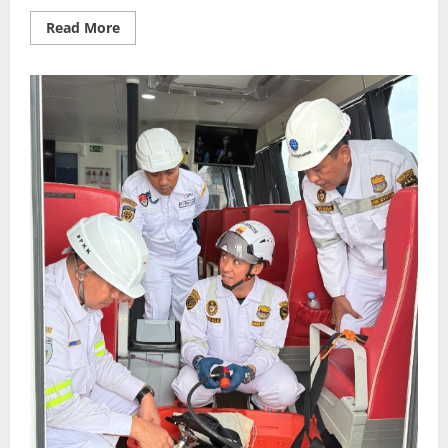
Read
Read More
more
about
Jelang
Peringatan
Hari
Hidrografi
TNI
Angkatan
Laut,
Danpushidrosal
Pimpin
Ziarah
di
TMPNU
Kalibata