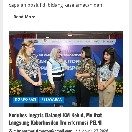
capaian positif di bidang keselamatan dan...
Read
Read More
more
about
PTP
Non
Petikemas
Raih
Penghargaan
HSSE
Zero
LTI
dari
Mubadala
Energy
KORPORASI
PELAYARAN
Kedubes Inggris Datangi KM Kelud, Melihat
Langsung Keberhasilan Transformasi PELNI
mimbarmaritimnews@gmail.com
Januari 23, 2026