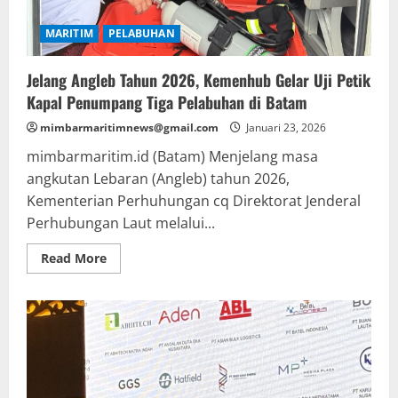
MARITIM
PELABUHAN
Jelang Angleb Tahun 2026, Kemenhub Gelar Uji Petik
Kapal Penumpang Tiga Pelabuhan di Batam
mimbarmaritimnews@gmail.com
Januari 23, 2026
mimbarmaritim.id (Batam) Menjelang masa
angkutan Lebaran (Angleb) tahun 2026,
Kementerian Perhuhungan cq Direktorat Jenderal
Perhubungan Laut melalui...
Read
Read More
more
about
Jelang
Angleb
Tahun
2026,
Kemenhub
Gelar
Uji
Petik
Kapal