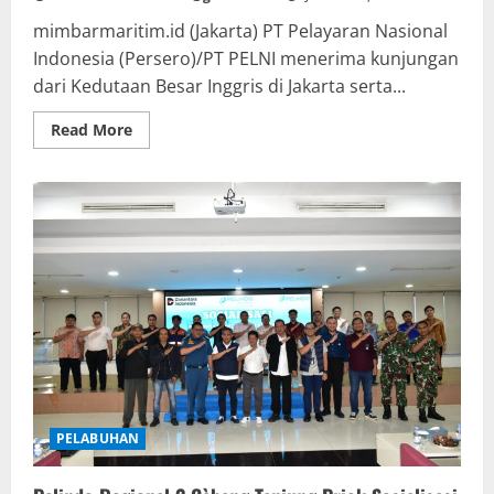
mimbarmaritim.id (Jakarta) PT Pelayaran Nasional
Indonesia (Persero)/PT PELNI menerima kunjungan
dari Kedutaan Besar Inggris di Jakarta serta...
Read
Read More
more
about
Kedubes
Inggris
Datangi
KM
Kelud,
Melihat
Langsung
Keberhasilan
Transformasi
PELNI
PELABUHAN