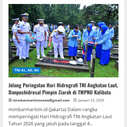
Peringati
Bulan
K3
2026,
Pelindo
Group
Wilayah
Makassar
Gelar
Donor
Darah,
Wujud
Kepedulian
Sosial
TNI AL, AD, AU
Jelang Peringatan Hari Hidrografi TNI Angkatan Laut,
Danpushidrosal Pimpin Ziarah di TMPNU Kalibata
mimbarmaritimnews@gmail.com
Januari 23, 2026
mimbarmaritim.id (Jakarta) Dalam rangka
memperingati Hari Hidrografi TNI Angkatan Laut
Tahun 2026 yang jatuh pada tanggal 4...