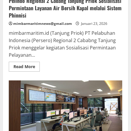
Pelindo Regional 2 Càbang Tanjung Priok Sosialisasi
Permintaan Layanan Air Bersih Kapal melalui Sistem
Phinnisi
mimbarmaritimnews@gmail.com
Januari 23, 2026
mimbarmaritim.id (Tanjung Priok) PT Pelabuhan
Indonesia (Persero) Regional 2 Cababng Tanjung
Priok menggelar kegiatan Sosialisasi Permintaan
Pelayanan...
Read
Read More
more
about
Pelindo
Regional
2
Càbang
Tanjung
Priok
Sosialisasi
Permintaan
Layanan
Air
Bersih
Kapal
melalui