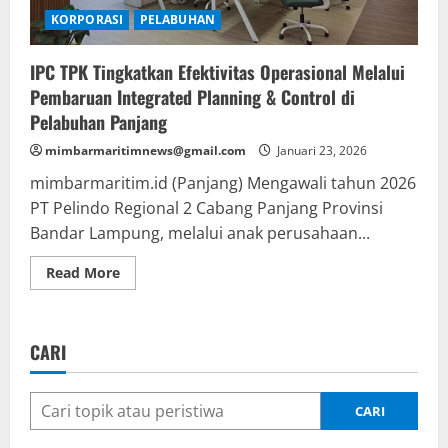
Sistem
Phinnisi
KORPORASI
PELABUHAN
IPC TPK Tingkatkan Efektivitas Operasional Melalui
Pembaruan Integrated Planning & Control di
Pelabuhan Panjang
mimbarmaritimnews@gmail.com
Januari 23, 2026
mimbarmaritim.id (Panjang) Mengawali tahun 2026
PT Pelindo Regional 2 Cabang Panjang Provinsi
Bandar Lampung, melalui anak perusahaan...
Read
Read More
more
about
IPC
TPK
Tingkatkan
CARI
Efektivitas
Operasional
Melalui
Pembaruan
Integrated
CARI
Planning
&