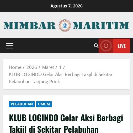
Skip
Agustus 7, 2026
to
content
LIVE
Primary
Menu
Home
2026
Maret
1
KLUB LOGINDO Gelar Aksi Berbagi Takjil di Sekitar
Pelabuhan Tanjung Priok
PELABUHAN
UMUM
KLUB LOGINDO Gelar Aksi Berbagi
Takjil di Sekitar Pelabuhan