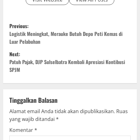
P
Previous:
o
Logistik Meningkat, Merauke Butuh Depo Peti Kemas di
Luar Pelabuhan
s
Next:
t
Patuh Pajak, DJP Sulselbatra Kembali Apresiasi Kontibusi
SPJM
n
a
v
Tinggalkan Balasan
Alamat email Anda tidak akan dipublikasikan.
Ruas
i
yang wajib ditandai
*
g
Komentar
*