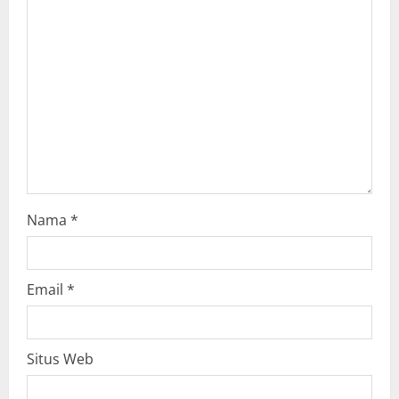
a
t
i
o
n
Nama
*
Email
*
Situs Web