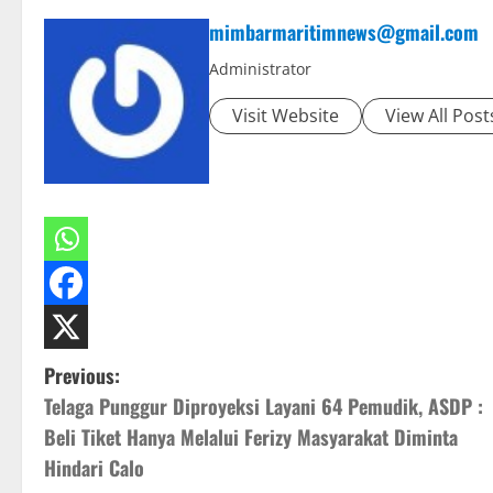
mimbarmaritimnews@gmail.com
Administrator
Visit Website
View All Post
P
Previous:
Telaga Punggur Diproyeksi Layani 64 Pemudik, ASDP :
o
Beli Tiket Hanya Melalui Ferizy Masyarakat Diminta
s
Hindari Calo