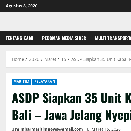
Skip
Agustus 8, 2026
to
content
TENTANG KAMI
PEDOMAN MEDIA SIBER
MULTI TRANSPORT
Home
2026
Maret
15
ASDP Siapkan 35 Unit Kapal N
MARITIM
PELAYARAN
ASDP Siapkan 35 Unit K
Bali – Jawa Jelang Nyep
mimbarmaritimnews@gmail.com
Maret 15, 2026