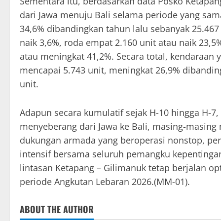
Sementara itu, berdasarkan data Posko Ketapang
dari Jawa menuju Bali selama periode yang sa
34,6% dibandingkan tahun lalu sebanyak 25.467 
naik 3,6%, roda empat 2.160 unit atau naik 23,5%
atau meningkat 41,2%. Secara total, kendaraan 
mencapai 5.743 unit, meningkat 26,9% dibandin
unit.
Adapun secara kumulatif sejak H-10 hingga H-7
menyeberang dari Jawa ke Bali, masing-masing 
dukungan armada yang beroperasi nonstop, perc
intensif bersama seluruh pemangku kepentinga
lintasan Ketapang – Gilimanuk tetap berjalan o
periode Angkutan Lebaran 2026.(MM-01).
ABOUT THE AUTHOR