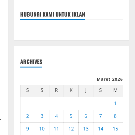
HUBUNGI KAMI UNTUK IKLAN
ARCHIVES
Maret 2026
S
S
R
K
J
S
M
1
2
3
4
5
6
7
8
”
9
10
11
12
13
14
15