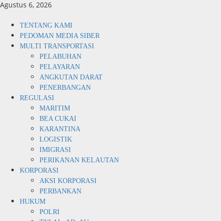
Skip
Agustus 6, 2026
to
content
Primary
TENTANG KAMI
Menu
PEDOMAN MEDIA SIBER
MULTI TRANSPORTASI
PELABUHAN
PELAYARAN
ANGKUTAN DARAT
PENERBANGAN
REGULASI
MARITIM
BEA CUKAI
KARANTINA
LOGISTIK
IMIGRASI
PERIKANAN KELAUTAN
KORPORASI
AKSI KORPORASI
PERBANKAN
HUKUM
POLRI