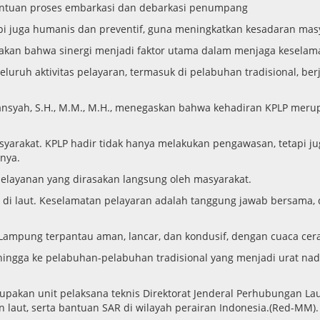
 Bantuan proses embarkasi dan debarkasi penumpang
api juga humanis dan preventif, guna meningkatkan kesadaran mas
atakan bahwa sinergi menjadi faktor utama dalam menjaga keselam
uruh aktivitas pelayaran, termasuk di pelabuhan tradisional, berj
rmansyah, S.H., M.M., M.H., menegaskan bahwa kehadiran KPLP me
masyarakat. KPLP hadir tidak hanya melakukan pengawasan, tetapi
nya.
ayanan yang dirasakan langsung oleh masyarakat.
di laut. Keselamatan pelayaran adalah tanggung jawab bersama, 
, Lampung terpantau aman, lancar, dan kondusif, dengan cuaca cer
 hingga ke pelabuhan-pelabuhan tradisional yang menjadi urat nad
upakan unit pelaksana teknis Direktorat Jenderal Perhubungan La
aut, serta bantuan SAR di wilayah perairan Indonesia.(Red-MM).