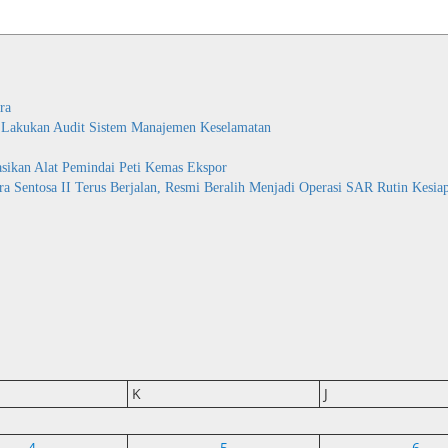
ra
b Lakukan Audit Sistem Manajemen Keselamatan
asikan Alat Pemindai Peti Kemas Ekspor
 Sentosa II Terus Berjalan, Resmi Beralih Menjadi Operasi SAR Rutin Kesia
K
J
4
5
6