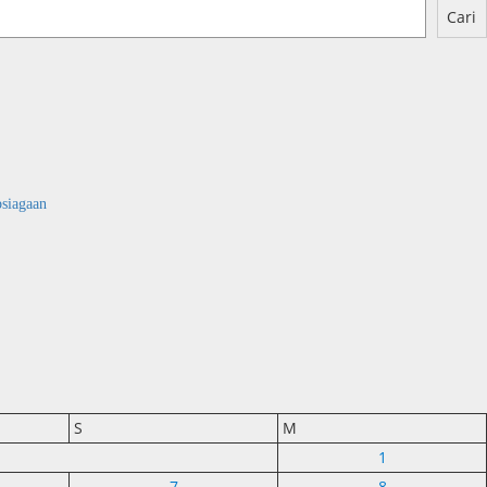
Cari
psiagaan
S
M
1
7
8