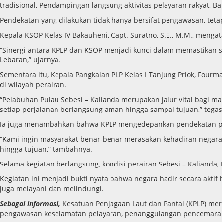
tradisional, Pendampingan langsung aktivitas pelayaran rakyat,
Pendekatan yang dilakukan tidak hanya bersifat pengawasan, tet
Kepala KSOP Kelas IV Bakauheni, Capt. Suratno, S.E., M.M., meng
“Sinergi antara KPLP dan KSOP menjadi kunci dalam memastikan sel
Lebaran,” ujarnya.
Sementara itu, Kepala Pangkalan PLP Kelas I Tanjung Priok, Fou
di wilayah perairan.
“Pelabuhan Pulau Sebesi – Kalianda merupakan jalur vital bagi 
setiap perjalanan berlangsung aman hingga sampai tujuan,” tegas
Ia juga menambahkan bahwa KPLP mengedepankan pendekatan pel
“Kami ingin masyarakat benar-benar merasakan kehadiran negara 
hingga tujuan,” tambahnya.
Selama kegiatan berlangsung, kondisi perairan Sebesi – Kalianda
Kegiatan ini menjadi bukti nyata bahwa negara hadir secara aktif
juga melayani dan melindungi.
Sebagai informasi,
Kesatuan Penjagaan Laut dan Pantai (KPLP) mer
pengawasan keselamatan pelayaran, penanggulangan pencemaran l