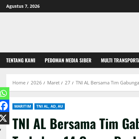
Skip
Agustus 7, 2026
to
content
TENTANG KAMI
PEDOMAN MEDIA SIBER
MULTI TRANSPORT
Home
2026
Maret
27
TNI AL Bersama Tim Gabungan
MARITIM
TNI AL, AD, AU
TNI AL Bersama Tim Ga