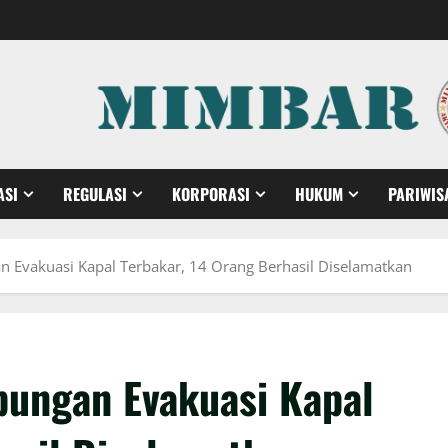
ASI
REGULASI
KORPORASI
HUKUM
PARIWIS
 Evakuasi Kapal Terbakar, 14 Orang Berhasil Diselamatkan
bungan Evakuasi Kapal