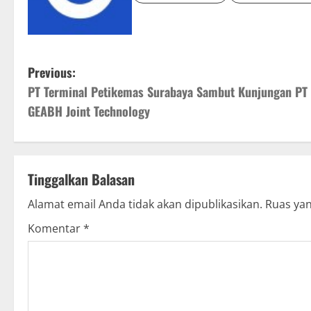
P
Previous:
PT Terminal Petikemas Surabaya Sambut Kunjungan PT
o
GEABH Joint Technology
s
t
Tinggalkan Balasan
n
Alamat email Anda tidak akan dipublikasikan.
Ruas yan
a
Komentar
*
v
i
g