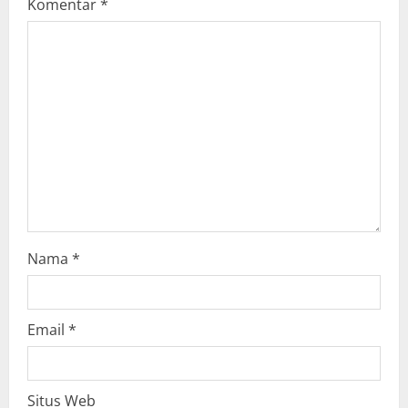
g
Komentar
*
a
t
i
o
n
Nama
*
Email
*
Situs Web