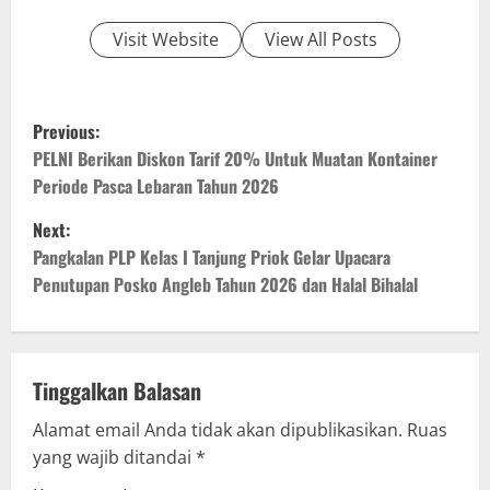
Visit Website
View All Posts
P
Previous:
o
PELNI Berikan Diskon Tarif 20% Untuk Muatan Kontainer
Periode Pasca Lebaran Tahun 2026
s
Next:
t
Pangkalan PLP Kelas I Tanjung Priok Gelar Upacara
Penutupan Posko Angleb Tahun 2026 dan Halal Bihalal
n
a
v
Tinggalkan Balasan
Alamat email Anda tidak akan dipublikasikan.
Ruas
i
yang wajib ditandai
*