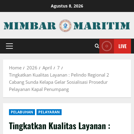
Skip
Agustus 8, 2026
to
content
LIVE
Primary
Menu
Home
2026
April
7
Tingkatkan Kualitas Layanan : Pelindo Regional 2
Cabang Sunda Kelapa Gelar Sosialisasi Prosedur
Pelayanan Kapal Penumpang
PELABUHAN
PELAYARAN
Tingkatkan Kualitas Layanan :