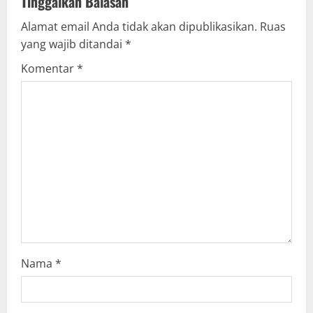
v
Tinggalkan Balasan
Alamat email Anda tidak akan dipublikasikan.
Ruas
i
yang wajib ditandai
*
g
Komentar
*
a
t
i
o
n
Nama
*