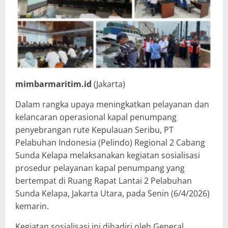
mimbarmaritim.id
(Jakarta)
Dalam rangka upaya meningkatkan pelayanan dan
kelancaran operasional kapal penumpang
penyebrangan rute Kepulauan Seribu, PT
Pelabuhan Indonesia (Pelindo) Regional 2 Cabang
Sunda Kelapa melaksanakan kegiatan sosialisasi
prosedur pelayanan kapal penumpang yang
bertempat di Ruang Rapat Lantai 2 Pelabuhan
Sunda Kelapa, Jakarta Utara, pada Senin (6/4/2026)
kemarin.
Kegiatan sosialisasi ini dihadiri oleh General