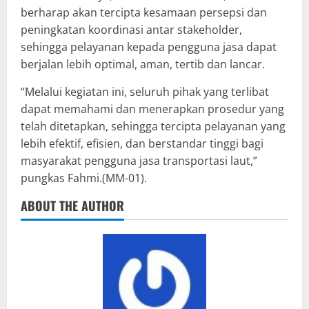
berharap akan tercipta kesamaan persepsi dan
peningkatan koordinasi antar stakeholder,
sehingga pelayanan kepada pengguna jasa dapat
berjalan lebih optimal, aman, tertib dan lancar.
“Melalui kegiatan ini, seluruh pihak yang terlibat
dapat memahami dan menerapkan prosedur yang
telah ditetapkan, sehingga tercipta pelayanan yang
lebih efektif, efisien, dan berstandar tinggi bagi
masyarakat pengguna jasa transportasi laut,”
pungkas Fahmi.(MM-01).
ABOUT THE AUTHOR