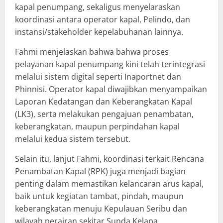
kapal penumpang, sekaligus menyelaraskan
koordinasi antara operator kapal, Pelindo, dan
instansi/stakeholder kepelabuhanan lainnya.
Fahmi menjelaskan bahwa bahwa proses
pelayanan kapal penumpang kini telah terintegrasi
melalui sistem digital seperti Inaportnet dan
Phinnisi. Operator kapal diwajibkan menyampaikan
Laporan Kedatangan dan Keberangkatan Kapal
(LK3), serta melakukan pengajuan penambatan,
keberangkatan, maupun perpindahan kapal
melalui kedua sistem tersebut.
Selain itu, lanjut Fahmi, koordinasi terkait Rencana
Penambatan Kapal (RPK) juga menjadi bagian
penting dalam memastikan kelancaran arus kapal,
baik untuk kegiatan tambat, pindah, maupun
keberangkatan menuju Kepulauan Seribu dan
wilayah perairan sekitar Sunda Kelapa.