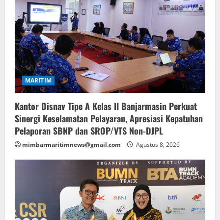
MARITIM
Kantor Disnav Tipe A Kelas II Banjarmasin Perkuat
Sinergi Keselamatan Pelayaran, Apresiasi Kepatuhan
Pelaporan SBNP dan SROP/VTS Non-DJPL
mimbarmaritimnews@gmail.com
Agustus 8, 2026