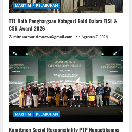
MARITIM
PELABUHAN
TTL Raih Penghargaan Kategori Gold Dalam TJSL &
CSR Award 2026
mimbarmaritimnews@gmail.com
Agustus 7, 2026
MARITIM
PELABUHAN
Komitmen Social Responsibility PTP Nonpetikemas