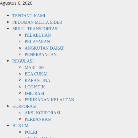
Skip
Agustus 6, 2026
to
content
Primary
TENTANG KAMI
Menu
PEDOMAN MEDIA SIBER
MULTI TRANSPORTASI
PELABUHAN
PELAYARAN
ANGKUTAN DARAT
PENERBANGAN
REGULASI
MARITIM
BEA CUKAI
KARANTINA
LOGISTIK
IMIGRASI
PERIKANAN KELAUTAN
KORPORASI
AKSI KORPORASI
PERBANKAN
HUKUM
POLRI