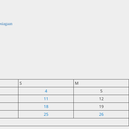
psiagaan
S
M
4
5
11
12
18
19
25
26