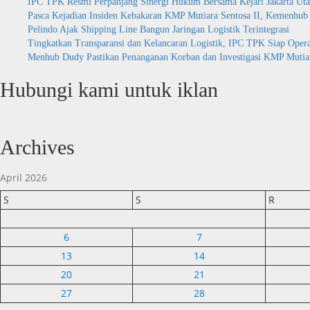
IPC TPK Resmi Perpanjang Sinergi Hukum Bersama Kejari Jakarta Uta
Port,
Pasca
Pasca Kejadian Insiden Kebakaran KMP Mutiara Sentosa II, Kemenhu
Perkuat
Idul
Pelindo Ajak Shipping Line Bangun Jaringan Logistik Terintegrasi
Sinergi
Fitri
Tingkatkan Transparansi dan Kelancaran Logistik, IPC TPK Siap Oper
Infrastruktur
Tahun
Menhub Dudy Pastikan Penanganan Korban dan Investigasi KMP Mutiara
Pelabuhan
2026
di
Hubungi kami untuk iklan
Pelabuhan
Tanjung
Priok
Archives
April 2026
S
S
R
6
7
13
14
20
21
27
28