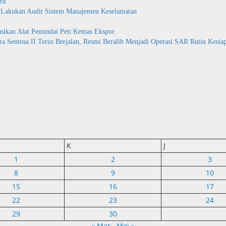
ra
b Lakukan Audit Sistem Manajemen Keselamatan
asikan Alat Pemindai Peti Kemas Ekspor
 Sentosa II Terus Berjalan, Resmi Beralih Menjadi Operasi SAR Rutin Kesia
K
J
1
2
3
8
9
10
15
16
17
22
23
24
29
30
« Mar
Mei »