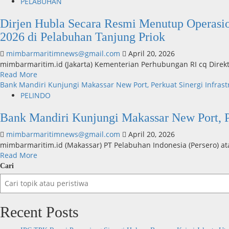
PELABUHAN
Dirjen Hubla Secara Resmi Menutup Operasio
2026 di Pelabuhan Tanjung Priok
mimbarmaritimnews@gmail.com
April 20, 2026
mimbarmaritim.id (Jakarta) Kementerian Perhubungan RI cq Direk
Read
Read More
more
Bank Mandiri Kunjungi Makassar New Port, Perkuat Sinergi Infras
about
PELINDO
Dirjen
Hubla
Bank Mandiri Kunjungi Makassar New Port, Pe
Secara
mimbarmaritimnews@gmail.com
April 20, 2026
Resmi
mimbarmaritim.id (Makassar) PT Pelabuhan Indonesia (Persero) at
Menutup
Read
Read More
Operasional
more
Command
Cari
about
Center
Bank
Pengendalian
Mandiri
Arus
Kunjungi
Logistik
Recent Posts
Makassar
Terpadu
New
Periode