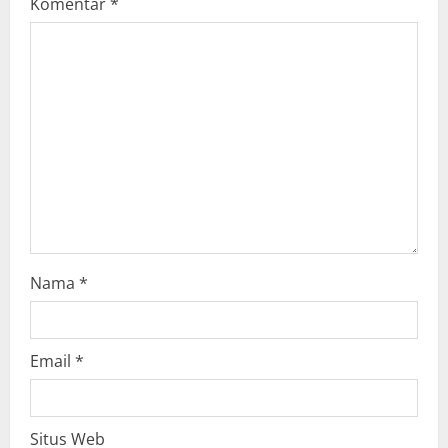
Komentar
*
a
t
i
o
n
Nama
*
Email
*
Situs Web