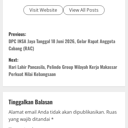
Visit Website
View All Posts
P
Previous:
o
DPC INSA Jaya Tanggal 18 Juni 2026, Gelar Rapat Anggota
Cabang (RAC)
s
Next:
t
Hari Lahir Pancasila, Pelindo Group Wilayah Kerja Makassar
Perkuat Nilai Kebangsaan
n
a
v
Tinggalkan Balasan
Alamat email Anda tidak akan dipublikasikan.
Ruas
i
yang wajib ditandai
*
g