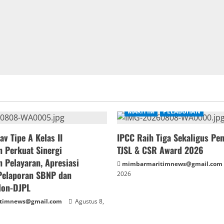
Layani
Mobilitas
Libur
Panjang,
804
Ribu
Orang
Penumpang
dan
215
Ribu
Unit
Kendaraan
Menyeberang
Aman
dan
MARITIM
PELABUHAN
Lancar
av Tipe A Kelas II
IPCC Raih Tiga Sekaligus Pe
 Perkuat Sinergi
TJSL & CSR Award 2026
 Pelayaran, Apresiasi
mimbarmaritimnews@gmail.com
Pelaporan SBNP dan
2026
Non-DJPL
timnews@gmail.com
Agustus 8,