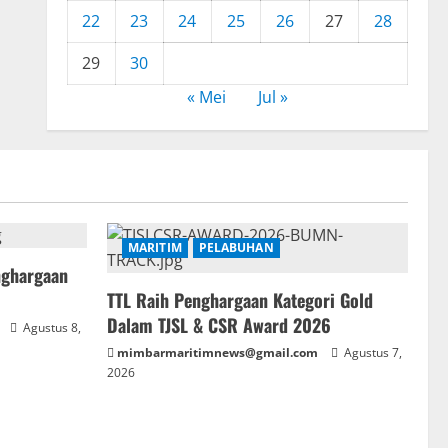
22
23
24
25
26
27
28
29
30
« Mei
Jul »
MARITIM
PELABUHAN
nghargaan
TTL Raih Penghargaan Kategori Gold
Dalam TJSL & CSR Award 2026
Agustus 8,
mimbarmaritimnews@gmail.com
Agustus 7,
2026