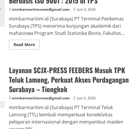
Berbasis ISO 9001 : 2015 di TPS
mimbarmaritimnews@gmail.com
Juni 3, 2026
mimbarmaritim.id (Surabaya) PT Terminal Petikemas
Surabaya (TPS) menerima kunjungan akademik dari
mahasiswa Program Studi Statistika Bisnis, Fakultas...
Read
Read More
more
about
Mahasiswa/i
Statiska
Bisnis
Layanan SCJX-PRESS FEEDERS Masuk TPK
ITS
Pelajari
Penerapan
Teluk Lamong, Perkuat Akses Perdagangan
Sistem
Manajemen
Surabaya – Tiongkok
Mutu
Berbasis
ISO
mimbarmaritimnews@gmail.com
Juni 3, 2026
9001
:
mimbarmaritim.id (Surabaya) PT Terminal Teluk
2015
di
Lamong (TTL) kembali memperkuat konektivitas
TPS
pelayaran internasional dengan menyambut maiden