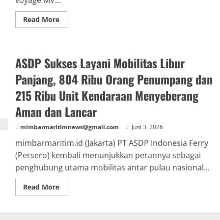
voyage MV...
Read
Read More
more
about
Layanan
SCJX-
PRESS
ASDP Sukses Layani Mobilitas Libur
FEEDERS
Masuk
TPK
Panjang, 804 Ribu Orang Penumpang dan
Teluk
Lamong,
215 Ribu Unit Kendaraan Menyeberang
Perkuat
Akses
Aman dan Lancar
Perdagangan
Surabaya
–
mimbarmaritimnews@gmail.com
Juni 3, 2026
Tiongkok
mimbarmaritim.id (Jakarta) PT ASDP Indonesia Ferry
(Persero) kembali menunjukkan perannya sebagai
penghubung utama mobilitas antar pulau nasional...
Read
Read More
more
about
ASDP
Sukses