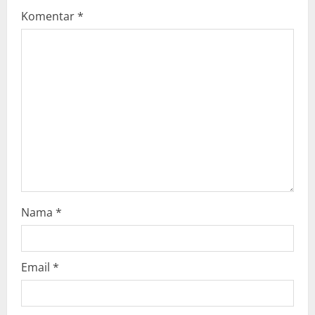
g
Komentar
*
a
t
i
o
n
Nama
*
Email
*