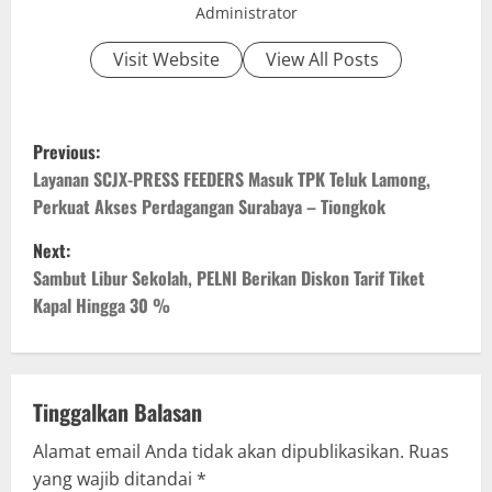
Administrator
Visit Website
View All Posts
P
Previous:
o
Layanan SCJX-PRESS FEEDERS Masuk TPK Teluk Lamong,
Perkuat Akses Perdagangan Surabaya – Tiongkok
s
Next:
t
Sambut Libur Sekolah, PELNI Berikan Diskon Tarif Tiket
Kapal Hingga 30 %
n
a
v
Tinggalkan Balasan
Alamat email Anda tidak akan dipublikasikan.
Ruas
i
yang wajib ditandai
*