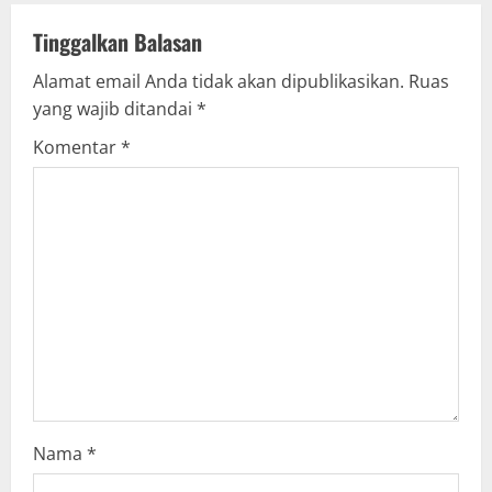
a
v
Tinggalkan Balasan
Alamat email Anda tidak akan dipublikasikan.
Ruas
i
yang wajib ditandai
*
g
Komentar
*
a
t
i
o
n
Nama
*