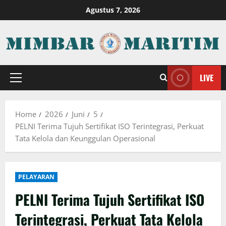
Skip
Agustus 7, 2026
to
content
LIVE
Primary
Menu
Home
2026
Juni
5
PELNI Terima Tujuh Sertifikat ISO Terintegrasi, Perkuat
Tata Kelola dan Keunggulan Operasional
PELAYARAN
PELNI Terima Tujuh Sertifikat ISO
Terintegrasi, Perkuat Tata Kelola