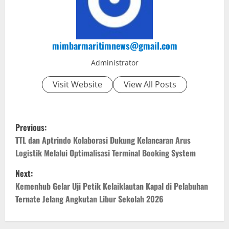
mimbarmaritimnews@gmail.com
Administrator
Visit Website
View All Posts
P
Previous:
o
TTL dan Aptrindo Kolaborasi Dukung Kelancaran Arus
Logistik Melalui Optimalisasi Terminal Booking System
s
Next:
t
Kemenhub Gelar Uji Petik Kelaiklautan Kapal di Pelabuhan
Ternate Jelang Angkutan Libur Sekolah 2026
n