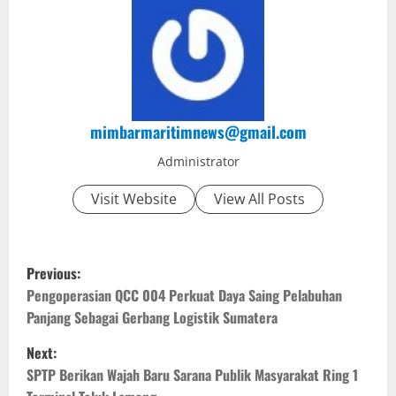
mimbarmaritimnews@gmail.com
Administrator
Visit Website
View All Posts
P
Previous:
o
Pengoperasian QCC 004 Perkuat Daya Saing Pelabuhan
Panjang Sebagai Gerbang Logistik Sumatera
s
Next:
t
SPTP Berikan Wajah Baru Sarana Publik Masyarakat Ring 1