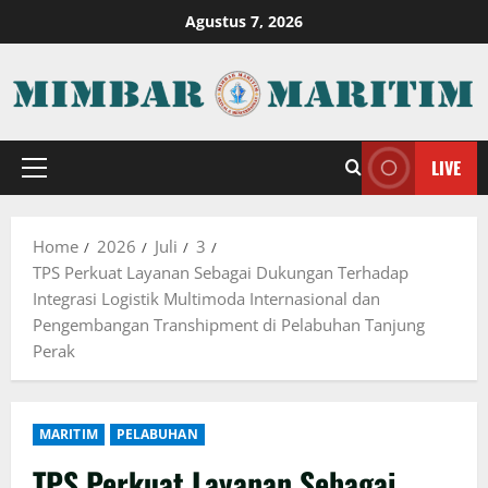
Skip
Agustus 7, 2026
to
content
LIVE
Primary
Menu
Home
2026
Juli
3
TPS Perkuat Layanan Sebagai Dukungan Terhadap
Integrasi Logistik Multimoda Internasional dan
Pengembangan Transhipment di Pelabuhan Tanjung
Perak
MARITIM
PELABUHAN
TPS Perkuat Layanan Sebagai