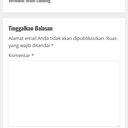
Terminal Teluk Lamong
n
a
v
Tinggalkan Balasan
Alamat email Anda tidak akan dipublikasikan.
Ruas
i
yang wajib ditandai
*
g
Komentar
*
a
t
i
o
n