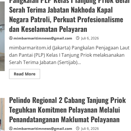
Serah Terima Jabatan Nakhoda Kapal
Negara Patroli, Perkuat Profesionalisme
dan Keselamatan Pelayaran
mimbarmaritimnews@gmail.com
Juli 6, 2026
mimbarmaritom.id (Jakarta) Pangkalan Penjagaan Laut
dan Pantai (PLP) Kelas I Tanjung Priok melaksanakan
Serah Terima Jabatan (Sertijab)...
Read
Read More
more
about
Pangkalan
PLP
Kelas
Pelindo Regional 2 Cabang Tanjung Priok
I
Tanjung
Priok
Teguhkan Komitmen Pelayanan Melalui
Gelar
Serah
Penandatanganan Maklumat Pelayanan
Terima
Jabatan
Nakhoda
mimbarmaritimnews@gmail.com
Juli 6, 2026
Kapal