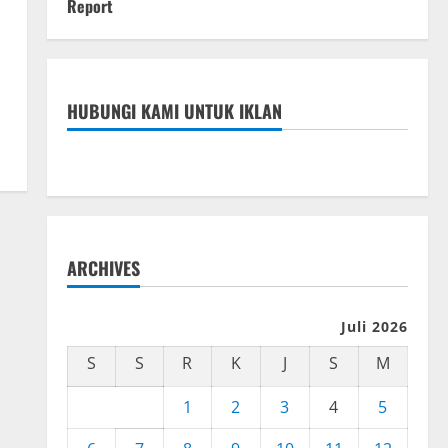
Report
HUBUNGI KAMI UNTUK IKLAN
ARCHIVES
Juli 2026
S
S
R
K
J
S
M
1
2
3
4
5