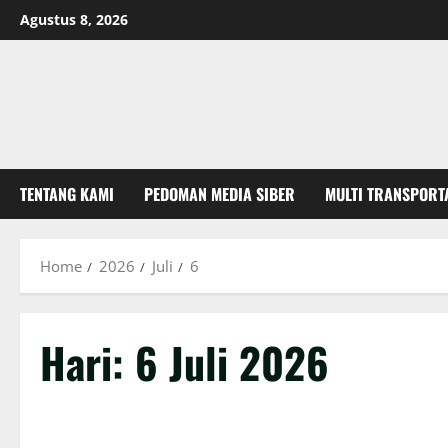
Skip
Agustus 8, 2026
to
content
TENTANG KAMI
PEDOMAN MEDIA SIBER
MULTI TRANSPORT
Home
2026
Juli
6
Hari:
6 Juli 2026