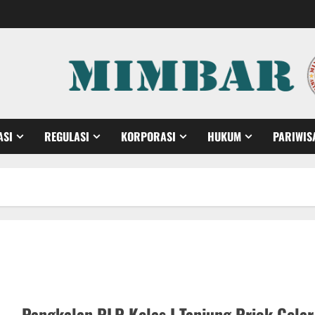
ASI
REGULASI
KORPORASI
HUKUM
PARIWIS
Pangkalan PLP Kelas I Tanjung Priok Gelar