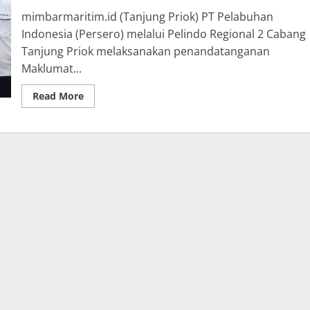
Negara
mimbarmaritim.id (Tanjung Priok) PT Pelabuhan
Patroli,
Perkuat
Indonesia (Persero) melalui Pelindo Regional 2 Cabang
Profesionalisme
dan
Tanjung Priok melaksanakan penandatanganan
Keselamatan
Maklumat...
Pelayaran
Read
Read More
more
about
Pelindo
Regional
2
Cabang
Tanjung
Priok
Teguhkan
Komitmen
Pelayanan
Melalui
Penandatanganan
Maklumat
Pelayanan