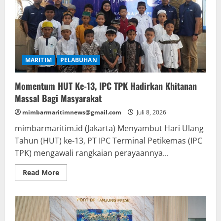
MARITIM
PELABUHAN
Momentum HUT Ke-13, IPC TPK Hadirkan Khitanan
Massal Bagi Masyarakat
mimbarmaritimnews@gmail.com
Juli 8, 2026
mimbarmaritim.id (Jakarta) Menyambut Hari Ulang
Tahun (HUT) ke-13, PT IPC Terminal Petikemas (IPC
TPK) mengawali rangkaian perayaannya...
Read
Read More
more
about
Momentum
HUT
Ke-
13,
IPC