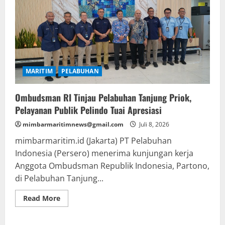
TPK
Hadirkan
Khitanan
Massal
Bagi
Masyarakat
MARITIM
PELABUHAN
Ombudsman RI Tinjau Pelabuhan Tanjung Priok,
Pelayanan Publik Pelindo Tuai Apresiasi
mimbarmaritimnews@gmail.com
Juli 8, 2026
mimbarmaritim.id (Jakarta) PT Pelabuhan
Indonesia (Persero) menerima kunjungan kerja
Anggota Ombudsman Republik Indonesia, Partono,
di Pelabuhan Tanjung...
Read
Read More
more
about
Ombudsman