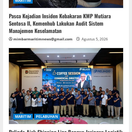
MARITIM
n
Pasca Kejadian Insiden Kebakaran KMP Mutiara
Sentosa II, Kemenhub Lakukan Audit Sistem
Manajemen Keselamatan
mimbarmaritimnews@gmail.com
Agustus 5, 2026
MARITIM
PELABUHAN