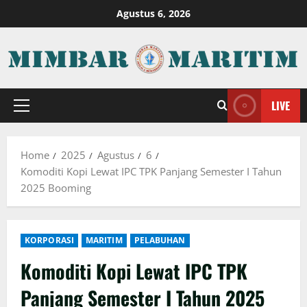
Skip
Agustus 6, 2026
to
content
LIVE
Primary
Menu
Home
2025
Agustus
6
Komoditi Kopi Lewat IPC TPK Panjang Semester I Tahun
2025 Booming
KORPORASI
MARITIM
PELABUHAN
Komoditi Kopi Lewat IPC TPK
Panjang Semester I Tahun 2025