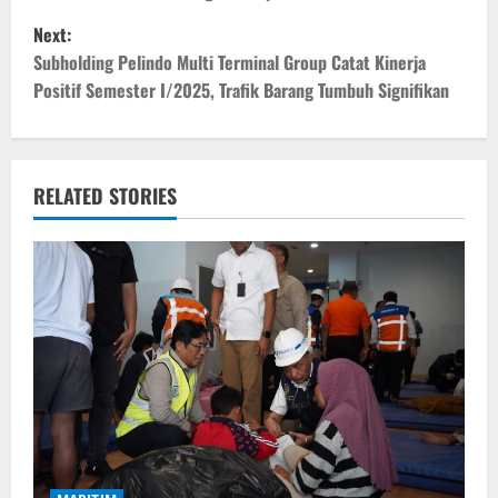
s
Next:
t
Subholding Pelindo Multi Terminal Group Catat Kinerja
Positif Semester I/2025, Trafik Barang Tumbuh Signifikan
n
a
v
RELATED STORIES
i
g
a
t
i
o