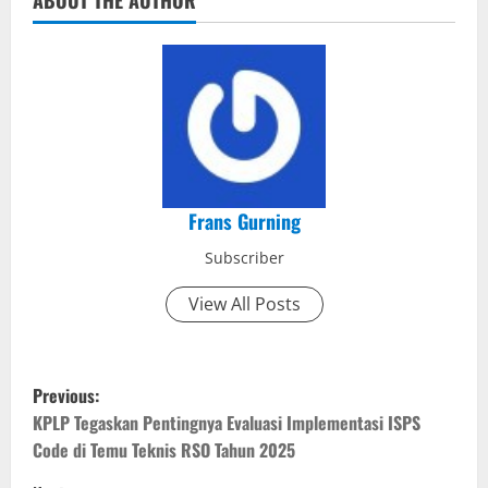
ABOUT THE AUTHOR
Frans Gurning
Subscriber
View All Posts
P
Previous:
o
KPLP Tegaskan Pentingnya Evaluasi Implementasi ISPS
Code di Temu Teknis RSO Tahun 2025
s