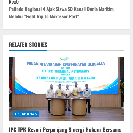
Next:
t
Pelindo Regional 4 Ajak Siswa SD Kenali Dunia Maritim
Melalui “Field Trip to Makassar Port”
n
a
v
RELATED STORIES
i
g
a
t
i
PELABUHAN
o
IPC TPK Resmi Perpanjang Sinergi Hukum Bersama