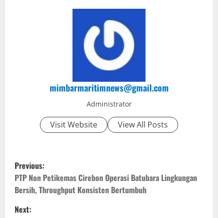
mimbarmaritimnews@gmail.com
Administrator
Visit Website
View All Posts
P
Previous:
o
PTP Non Petikemas Cirebon Operasi Batubara Lingkungan
Bersih, Throughput Konsisten Bertumbuh
s
Next: