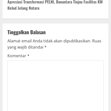
t
Apresiasi Transformasi PELNI, Danantara Tinjau Fasilitas KM
Kelud Jelang Nataru
n
a
v
Tinggalkan Balasan
Alamat email Anda tidak akan dipublikasikan.
Ruas
i
yang wajib ditandai
*
g
Komentar
*
a
t
i
o
n