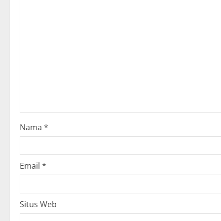
v
i
g
a
t
i
o
Nama
*
n
Email
*
Situs Web