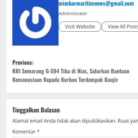
mimbarmaritimnews@gmail.com
Administrator
Visit Website
View All Post
P
Previous:
KRI Semarang G-594 Tiba di Nias, Salurkan Bantuan
o
Kemanusiaan Kepada Korban Terdampak Banjir
s
t
Tinggalkan Balasan
n
Alamat email Anda tidak akan dipublikasikan.
Ruas yan
a
Komentar
*