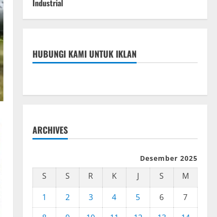
Industrial
HUBUNGI KAMI UNTUK IKLAN
ARCHIVES
Desember 2025
S
S
R
K
J
S
M
1
2
3
4
5
6
7