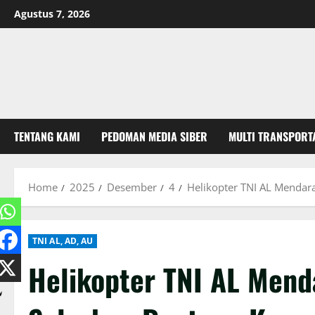
Skip
Agustus 7, 2026
to
content
TENTANG KAMI
PEDOMAN MEDIA SIBER
MULTI TRANSPORT
Home
2025
Desember
4
Helikopter TNI AL Mendar
TNI AL, AD, AU
Helikopter TNI AL Mend