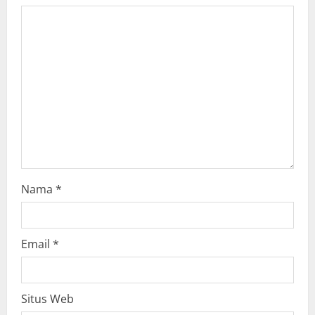
a
t
i
o
n
Nama
*
Email
*
Situs Web