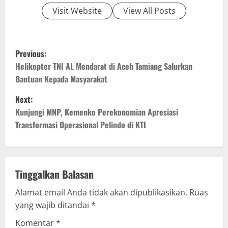
Visit Website
View All Posts
P
Previous:
o
Helikopter TNI AL Mendarat di Aceh Tamiang Salurkan
Bantuan Kepada Masyarakat
s
Next:
t
Kunjungi MNP, Kemenko Perekonomian Apresiasi
Transformasi Operasional Pelindo di KTI
n
a
v
Tinggalkan Balasan
Alamat email Anda tidak akan dipublikasikan.
Ruas
i
yang wajib ditandai
*
g
Komentar
*