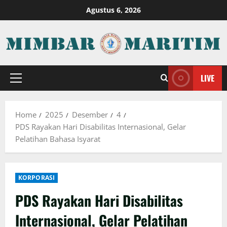
Skip
Agustus 6, 2026
to
content
LIVE
Primary
Menu
Home
2025
Desember
4
PDS Rayakan Hari Disabilitas Internasional, Gelar
Pelatihan Bahasa Isyarat
KORPORASI
PDS Rayakan Hari Disabilitas
Internasional, Gelar Pelatihan