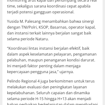
monitoring arus kapal dan penumpang secara real
time, sekaligus sarana koordinasi cepat apabila
terjadi potensi gangguan operasional.
Yusida M. Palesang menambahkan bahwa sinergi
dengan TNI/Polri, KSOP, Basarnas, operator kapal,
dan instansi terkait lainnya berjalan sangat baik
selama periode Nataru.
“Koordinasi lintas instansi berjalan efektif, baik
dalam aspek keselamatan pelayaran, pengamanan
pelabuhan, maupun penanganan kondisi darurat.
Ini menjadi faktor penting dalam menjaga
kepercayaan pengguna jasa,” ujarnya.
Pelindo Regional 4 juga berkomitmen untuk terus
melakukan evaluasi dan peningkatan layanan
kepelabuhanan. Seluruh capaian dan dinamika
selama periode H-15 hingga H+13 akan menjadi
bahan perbaikan berkelanjutan dalam menghadapi