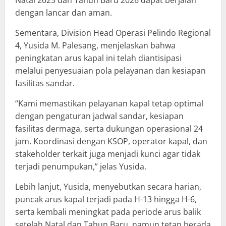
dengan lancar dan aman.
Sementara, Division Head Operasi Pelindo Regional
4, Yusida M. Palesang, menjelaskan bahwa
peningkatan arus kapal ini telah diantisipasi
melalui penyesuaian pola pelayanan dan kesiapan
fasilitas sandar.
“Kami memastikan pelayanan kapal tetap optimal
dengan pengaturan jadwal sandar, kesiapan
fasilitas dermaga, serta dukungan operasional 24
jam. Koordinasi dengan KSOP, operator kapal, dan
stakeholder terkait juga menjadi kunci agar tidak
terjadi penumpukan,” jelas Yusida.
Lebih lanjut, Yusida, menyebutkan secara harian,
puncak arus kapal terjadi pada H-13 hingga H-6,
serta kembali meningkat pada periode arus balik
setelah Natal dan Tahun Baru, namun tetap berada