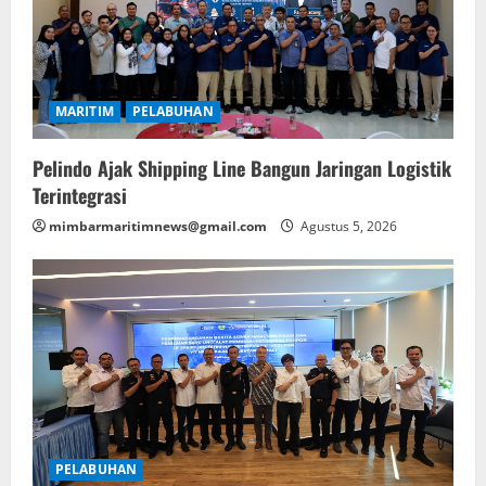
MARITIM
PELABUHAN
Pelindo Ajak Shipping Line Bangun Jaringan Logistik
Terintegrasi
mimbarmaritimnews@gmail.com
Agustus 5, 2026
PELABUHAN