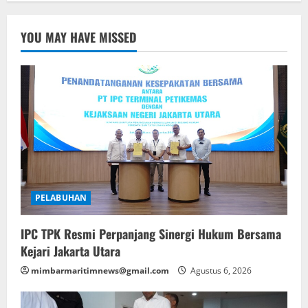
YOU MAY HAVE MISSED
PELABUHAN
IPC TPK Resmi Perpanjang Sinergi Hukum Bersama
Kejari Jakarta Utara
mimbarmaritimnews@gmail.com
Agustus 6, 2026