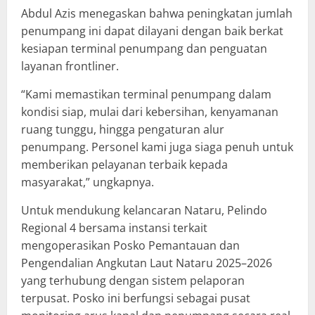
Abdul Azis menegaskan bahwa peningkatan jumlah
penumpang ini dapat dilayani dengan baik berkat
kesiapan terminal penumpang dan penguatan
layanan frontliner.
“Kami memastikan terminal penumpang dalam
kondisi siap, mulai dari kebersihan, kenyamanan
ruang tunggu, hingga pengaturan alur
penumpang. Personel kami juga siaga penuh untuk
memberikan pelayanan terbaik kepada
masyarakat,” ungkapnya.
Untuk mendukung kelancaran Nataru, Pelindo
Regional 4 bersama instansi terkait
mengoperasikan Posko Pemantauan dan
Pengendalian Angkutan Laut Nataru 2025–2026
yang terhubung dengan sistem pelaporan
terpusat. Posko ini berfungsi sebagai pusat