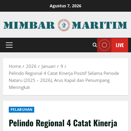
Skip
Agustus 7, 2026
to
content
LIVE
Primary
Menu
Home
2026
Januari
9
Pelindo Regional 4 Catat Kinerja Positif Selama Periode
Nataru (2025 – 2026), Arus Kapal dan Penumpang
Meningkat
PELABUHAN
Pelindo Regional 4 Catat Kinerja