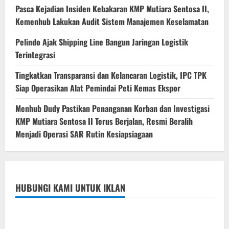
Pasca Kejadian Insiden Kebakaran KMP Mutiara Sentosa II,
Kemenhub Lakukan Audit Sistem Manajemen Keselamatan
Pelindo Ajak Shipping Line Bangun Jaringan Logistik
Terintegrasi
Tingkatkan Transparansi dan Kelancaran Logistik, IPC TPK
Siap Operasikan Alat Pemindai Peti Kemas Ekspor
Menhub Dudy Pastikan Penanganan Korban dan Investigasi
KMP Mutiara Sentosa II Terus Berjalan, Resmi Beralih
Menjadi Operasi SAR Rutin Kesiapsiagaan
HUBUNGI KAMI UNTUK IKLAN