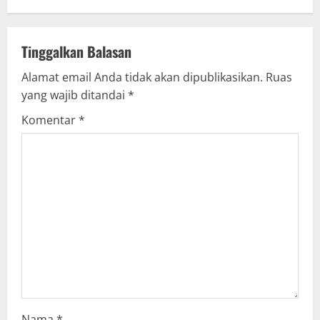
a
v
Tinggalkan Balasan
Alamat email Anda tidak akan dipublikasikan.
Ruas
i
yang wajib ditandai
*
g
Komentar
*
a
t
i
o
n
Nama
*