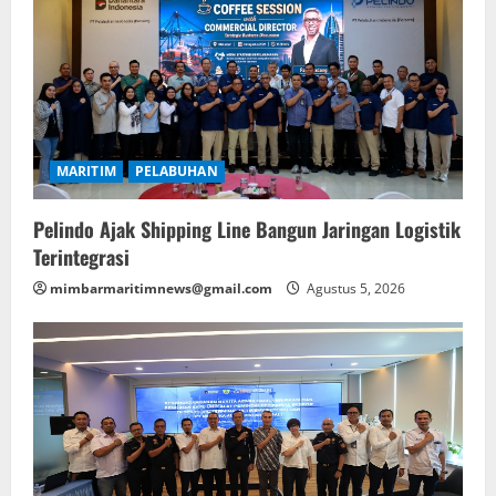
MARITIM
PELABUHAN
Pelindo Ajak Shipping Line Bangun Jaringan Logistik
Terintegrasi
mimbarmaritimnews@gmail.com
Agustus 5, 2026