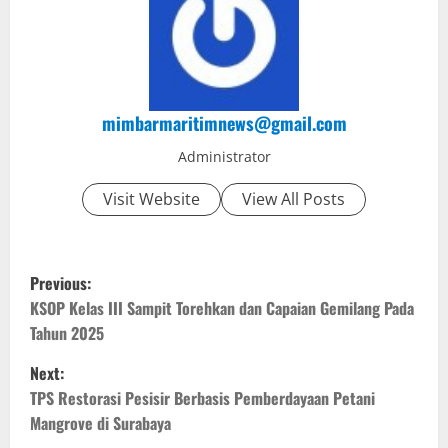
mimbarmaritimnews@gmail.com
Administrator
Visit Website
View All Posts
P
Previous:
o
KSOP Kelas III Sampit Torehkan dan Capaian Gemilang Pada
Tahun 2025
s
Next:
t
TPS Restorasi Pesisir Berbasis Pemberdayaan Petani
Mangrove di Surabaya
n