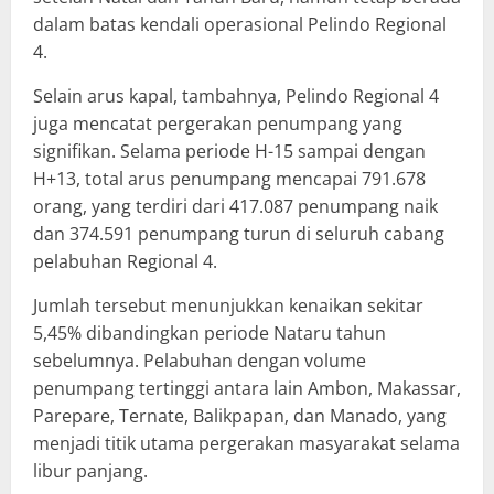
dalam batas kendali operasional Pelindo Regional
4.
Selain arus kapal, tambahnya, Pelindo Regional 4
juga mencatat pergerakan penumpang yang
signifikan. Selama periode H-15 sampai dengan
H+13, total arus penumpang mencapai 791.678
orang, yang terdiri dari 417.087 penumpang naik
dan 374.591 penumpang turun di seluruh cabang
pelabuhan Regional 4.
Jumlah tersebut menunjukkan kenaikan sekitar
5,45% dibandingkan periode Nataru tahun
sebelumnya. Pelabuhan dengan volume
penumpang tertinggi antara lain Ambon, Makassar,
Parepare, Ternate, Balikpapan, dan Manado, yang
menjadi titik utama pergerakan masyarakat selama
libur panjang.